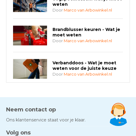
weten
Door
Marco van Arbowinkel.nl
Brandblusser keuren - Wat je
moet weten
Door
Marco van Arbowinkel.nl
Verbanddoos - Wat je moet
weten voor de juiste keuze
Door
Marco van Arbowinkel.nl
AED-apparaten - Welke past
bij jouw situatie?
Door
Marco van Arbowinkel.nl
Neem contact op
Ons klantenservice staat voor je klaar.
Gezond én praktisch veilig
Volg ons
werken - RI&E als basis