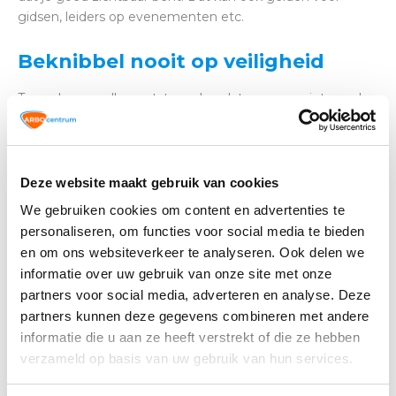
gidsen, leiders op evenementen etc.
Beknibbel nooit op veiligheid
Te veel ongevallen ontstaan doordat mensen niet goed
zichtbaar zijn. Heb jij het gevoel dat een veiligheidshesje
bij kan dragen aan de veiligheid? Draag het dan. Beknibbel
nooit op veiligheid. Je bestelt jouw
veiligheidshesjes
in
onze webshop.
Deze website maakt gebruik van cookies
We gebruiken cookies om content en advertenties te
personaliseren, om functies voor social media te bieden
en om ons websiteverkeer te analyseren. Ook delen we
Altijd op de hoogte blijven van de
informatie over uw gebruik van onze site met onze
laatste nieuwtjes, acties en meer?
Schrijf je in voor onze nieuwsbrief!
partners voor social media, adverteren en analyse. Deze
partners kunnen deze gegevens combineren met andere
informatie die u aan ze heeft verstrekt of die ze hebben
Abonneer
verzameld op basis van uw gebruik van hun services.