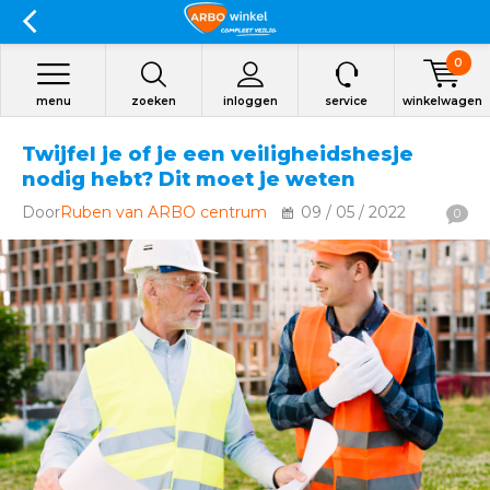
0
menu
zoeken
inloggen
service
winkelwagen
Twijfel je of je een veiligheidshesje
nodig hebt? Dit moet je weten
Door
Ruben van ARBO centrum
09 / 05 / 2022
0