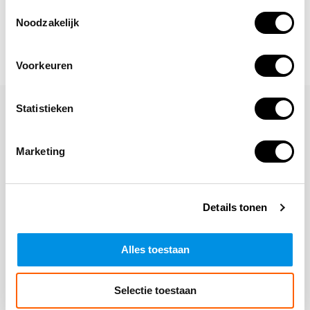
Toestemmingsselectie
Noodzakelijk
Voorkeuren
Laat een reactie achter
Statistieken
Naam
Marketing
*Uw e-mailadres wordt niet gepubliceerd
Details tonen
E-mail
Alles toestaan
Opmerking
Selectie toestaan