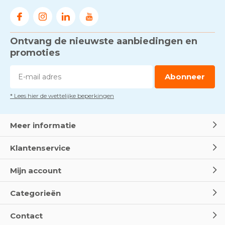
Door
Marco van Arbowinkel.nl
Ontvang de nieuwste aanbiedingen en
Voorkom brand met
rookmelders, hittemelders en
promoties
blusdekens
Door
Marco van Arbowinkel.nl
Abonneer
* Lees hier de wettelijke beperkingen
Dag van de BHV - Als elke
seconde telt
Door
Marco van Arbowinkel.nl
Meer informatie
Klantenservice
Wereld Eerste Hulp Dag 2025
- Leer EHBO red levens
Mijn account
Door
Marco van Arbowinkel.nl
Categorieën
Oogspoel flessen en
Contact
Oogdouches - Wat je moet
weten