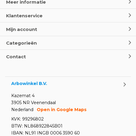
Meer informatie
Klantenservice
Wereld Eerste Hulp Dag 2025
- Leer EHBO red levens
Mijn account
Door
Marco van Arbowinkel.nl
Categorieën
Oogspoel flessen en
Contact
Oogdouches - Wat je moet
weten
Door
Marco van Arbowinkel.nl
Arbowinkel B.V.
Kazemat 4
3905 NR Veenendaal
Nederland
Open in Google Maps
KVK: 99296802
BTW: NL868922845B01
IBAN: NL91 INGB 0006 3590 60