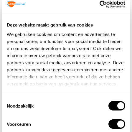
noodinstructies.
Veelgestelde vragen (FAQ)
Deze website maakt gebruik van cookies
1. Waar hang je een AED in een bedrijf op?
We gebruiken cookies om content en advertenties te
2. Moet een AED voor iedereen toegankelijk
personaliseren, om functies voor social media te bieden
zijn?
en om ons websiteverkeer te analyseren. Ook delen we
3. Mag je een AED buiten ophangen?
informatie over uw gebruik van onze site met onze
partners voor social media, adverteren en analyse. Deze
4. Hoe maak je een AED goed zichtbaar?
partners kunnen deze gegevens combineren met andere
5. Wat zijn de belangrijkste AED
informatie die u aan ze heeft verstrekt of die ze hebben
accessoires?
verzameld op basis van uw gebruik van hun services.
6. Wat is de maximale afstand tot een AED?
Infographic:
e werkplek
Toestemmingsselectie
Noodzakelijk
Voorkeuren