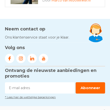
Door
Marco van Arbowinkel.nl
AED-apparaten - Welke past
bij jouw situatie?
Door
Marco van Arbowinkel.nl
Neem contact op
Ons klantenservice staat voor je klaar.
Gezond én praktisch veilig
Volg ons
werken - RI&E als basis
Door
Marco van Arbowinkel.nl
Ontvang de nieuwste aanbiedingen en
Voorkom brand met
rookmelders, hittemelders en
promoties
blusdekens
Door
Marco van Arbowinkel.nl
Abonneer
* Lees hier de wettelijke beperkingen
Dag van de BHV - Als elke
seconde telt
Door
Marco van Arbowinkel.nl