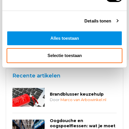
Details tonen
Alles toestaan
* Verplichte velden
Verstuur
Selectie toestaan
Recente artikelen
Brandblusser keuzehulp
Door
Marco van Arbowinkel.nl
Oogdouche en
oogspoelflessen: wat je moet