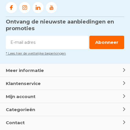
Door
Marco van Arbowinkel.nl
Ontvang de nieuwste aanbiedingen en
Voorkom brand met
rookmelders, hittemelders en
promoties
blusdekens
Door
Marco van Arbowinkel.nl
Abonneer
* Lees hier de wettelijke beperkingen
Dag van de BHV - Als elke
seconde telt
Door
Marco van Arbowinkel.nl
Meer informatie
Klantenservice
Wereld Eerste Hulp Dag 2025
- Leer EHBO red levens
Mijn account
Door
Marco van Arbowinkel.nl
Categorieën
Oogspoel flessen en
Contact
Oogdouches - Wat je moet
weten