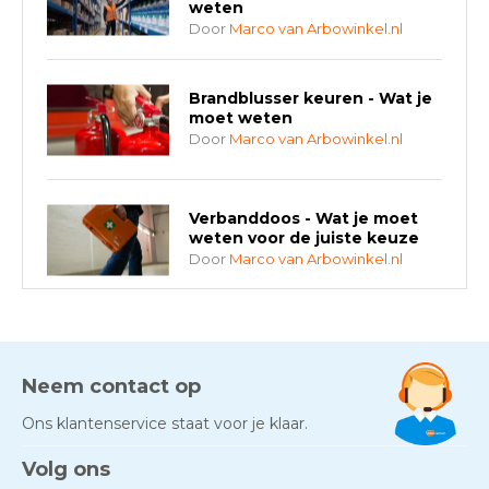
weten
Door
Marco van Arbowinkel.nl
Brandblusser keuren - Wat je
moet weten
Door
Marco van Arbowinkel.nl
Verbanddoos - Wat je moet
weten voor de juiste keuze
Door
Marco van Arbowinkel.nl
AED-apparaten - Welke past
bij jouw situatie?
Door
Marco van Arbowinkel.nl
Neem contact op
Ons klantenservice staat voor je klaar.
Gezond én praktisch veilig
Volg ons
werken - RI&E als basis