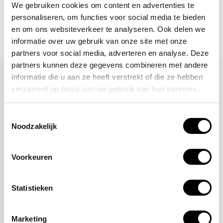
We gebruiken cookies om content en advertenties te
personaliseren, om functies voor social media te bieden
en om ons websiteverkeer te analyseren. Ook delen we
informatie over uw gebruik van onze site met onze
partners voor social media, adverteren en analyse. Deze
partners kunnen deze gegevens combineren met andere
Laat een reactie achter
informatie die u aan ze heeft verstrekt of die ze hebben
verzameld op basis van uw gebruik van hun services.
Naam
Toestemmingsselectie
Noodzakelijk
*Uw e-mailadres wordt niet gepubliceerd
E-mail
Voorkeuren
Statistieken
Opmerking
Marketing