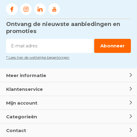
Door
Marco van Arbowinkel.nl
Ontvang de nieuwste aanbiedingen en
Voorkom brand met
rookmelders, hittemelders en
promoties
blusdekens
Door
Marco van Arbowinkel.nl
Abonneer
* Lees hier de wettelijke beperkingen
Dag van de BHV - Als elke
seconde telt
Door
Marco van Arbowinkel.nl
Meer informatie
Klantenservice
Wereld Eerste Hulp Dag 2025
- Leer EHBO red levens
Mijn account
Door
Marco van Arbowinkel.nl
Categorieën
Oogspoel flessen en
Contact
Oogdouches - Wat je moet
weten