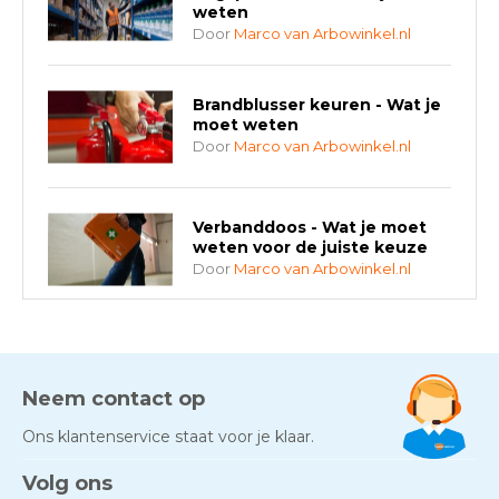
weten
Door
Marco van Arbowinkel.nl
Brandblusser keuren - Wat je
moet weten
Door
Marco van Arbowinkel.nl
Verbanddoos - Wat je moet
weten voor de juiste keuze
Door
Marco van Arbowinkel.nl
AED-apparaten - Welke past
bij jouw situatie?
Door
Marco van Arbowinkel.nl
Neem contact op
Ons klantenservice staat voor je klaar.
Gezond én praktisch veilig
Volg ons
werken - RI&E als basis