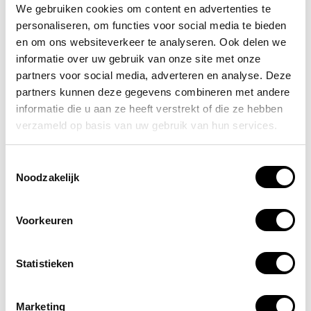
We gebruiken cookies om content en advertenties te
brandwonden oploopt omdat je helaas geen
personaliseren, om functies voor social media te bieden
branddeken in huis had. Het kopen van een
en om ons websiteverkeer te analyseren. Ook delen we
branddeken hoeft niet lastig te zijn en hoeft ook
informatie over uw gebruik van onze site met onze
zeker niet duur te zijn. Ook jij kunt dus
partners voor social media, adverteren en analyse. Deze
beschikken over een betaalbare, maar goed
partners kunnen deze gegevens combineren met andere
werkende blusdeken. Wacht dus niet te lang,
informatie die u aan ze heeft verstrekt of die ze hebben
bestel jouw goedwerkende blusdeken en wees
verzameld op basis van uw gebruik van hun services.
grote problemen voor!
Toestemmingsselectie
Noodzakelijk
Altijd op de hoogte blijven van de
laatste nieuwtjes, acties en meer?
Voorkeuren
Schrijf je in voor onze nieuwsbrief!
Statistieken
Abonneer
Marketing