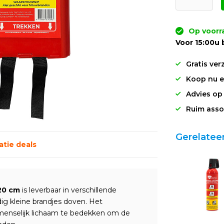
Op voorr
Voor 15:00u 
Gratis ver
Koop nu en
Advies op
Ruim asso
Gerelatee
tie deals
120 cm
is leverbaar in verschillende
g kleine brandjes doven. Het
menselijk lichaam te bedekken om de