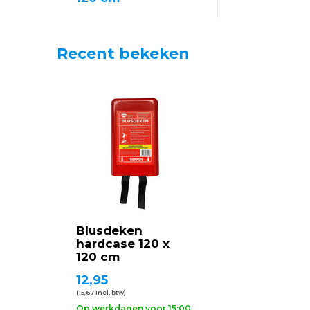
Recent bekeken
Blusdeken
hardcase 120 x
120 cm
12,95
(15,67 Incl. btw)
Op werkdagen voor 15:00