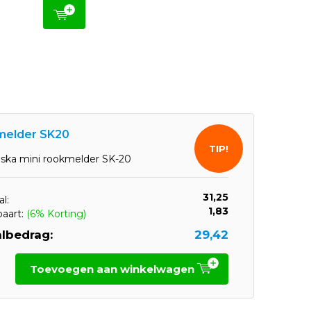
elder SK20
TIP!
ska mini rookmelder SK-20
31,25
l:
1,83
paart:
(6% Korting)
lbedrag:
29,42
Toevoegen aan winkelwagen