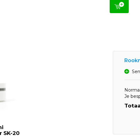
Rookm
Sen
Normaa
Je bes
Totaa
ni
r SK-20