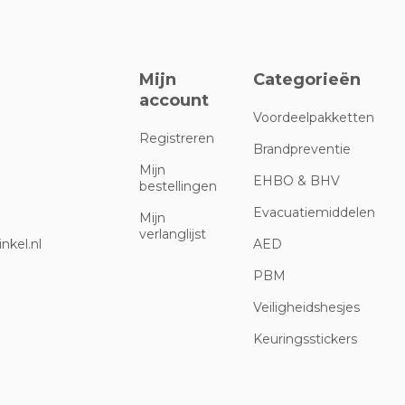
Mijn
Categorieën
account
Voordeelpakketten
Registreren
Brandpreventie
Mijn
EHBO & BHV
bestellingen
Evacuatiemiddelen
Mijn
verlanglijst
nkel.nl
AED
PBM
Veiligheidshesjes
Keuringsstickers