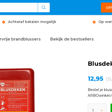
Off
Achteraf betalen mogelijk
Op wer
rvrije brandblussers
Bekijk de bestsellers
Blusdek
12,95
(1
Bestel je blu
ARBOwinkel.n