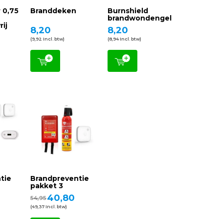
 0,75
Branddeken
Burnshield
brandwondengel
rij
8,20
8,20
(9,92 Incl. btw)
(8,94 Incl. btw)
tie
Brandpreventie
pakket 3
40,80
54,95
(49,37 Incl. btw)