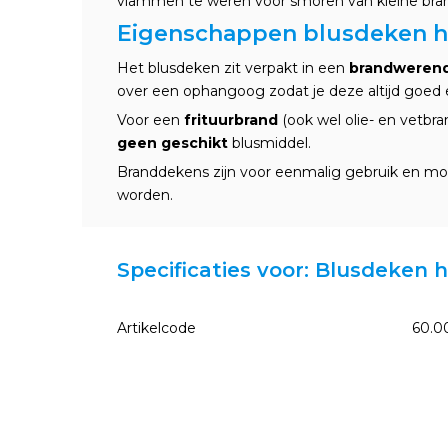
vlammen te weren voor smoren van kleine bra
Eigenschappen blusdeken h
Het blusdeken zit verpakt in een
brandwerend
over een ophangoog zodat je deze altijd goed en
Voor een
frituurbrand
(ook wel olie- en vetbra
geen geschikt
blusmiddel.
Branddekens zijn voor eenmalig gebruik en moe
worden.
Specificaties voor: Blusdeken 
Artikelcode
60.0