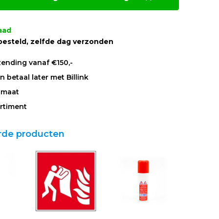
aad
besteld, zelfde dag verzonden
zending vanaf €150,-
 betaal later met Billink
 maat
rtiment
rde producten