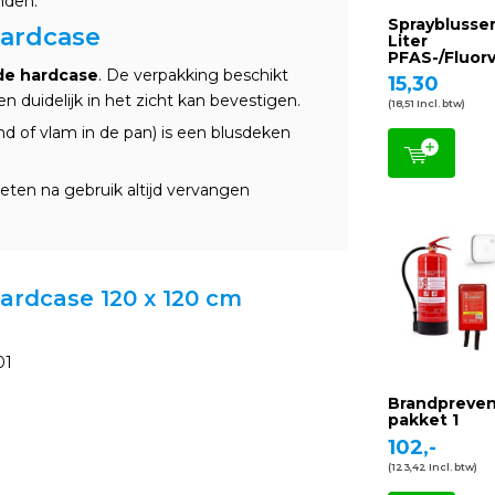
nden.
Sprayblusser
ardcase
Liter
PFAS-/Fluorv
e hardcase
. De verpakking beschikt
15,30
 duidelijk in het zicht kan bevestigen.
(18,51 Incl. btw)
nd of vlam in de pan) is een blusdeken
ten na gebruik altijd vervangen
hardcase 120 x 120 cm
01
Brandpreven
pakket 1
102,-
(123,42 Incl. btw)