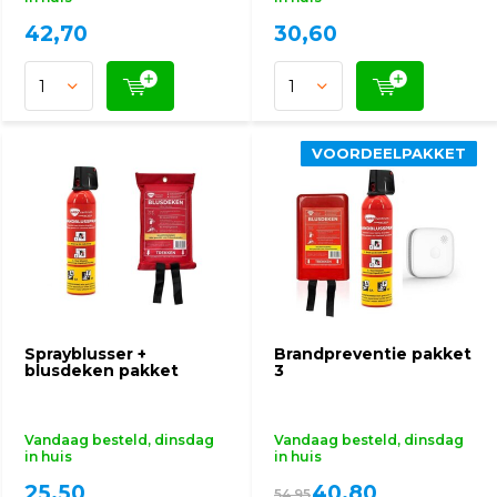
42,70
30,60
VOORDEELPAKKET
VOORDEELPAKKET
Sprayblusser +
Brandpreventie pakket
blusdeken pakket
3
Vandaag besteld, dinsdag
Vandaag besteld, dinsdag
in huis
in huis
25,50
40,80
54,95