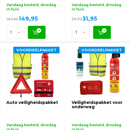
Vandaag besteld, dinsdag
Vandaag besteld, dinsdag
in huis
in huis
149,95
31,95
183,60
36,70
VOORDEELPAKKET
VOORDEELPAKKET
VOORDEELPAKKET
VOORDEELPAKKET
Auto veiligheidspakket
Veiligheidspakket voor
onderweg
Vandaag besteld, dinsdag
Vandaag besteld, dinsdag
in huis
in huis