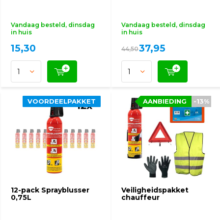
Vandaag besteld, dinsdag
Vandaag besteld, dinsdag
in huis
in huis
15,30
37,95
44,50
VOORDEELPAKKET
VOORDEELPAKKET
AANBIEDING
AANBIEDING
-13%
-13%
12-pack Sprayblusser
Veiligheidspakket
0,75L
chauffeur