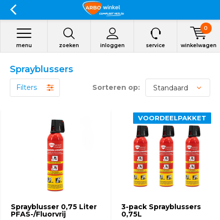
0
menu
zoeken
inloggen
service
winkelwagen
Sprayblussers
Filters
Sorteren op:
VOORDEELPAKKET
VOORDEELPAKKET
Sprayblusser 0,75 Liter
3-pack Sprayblussers
PFAS-/Fluorvrij
0,75L