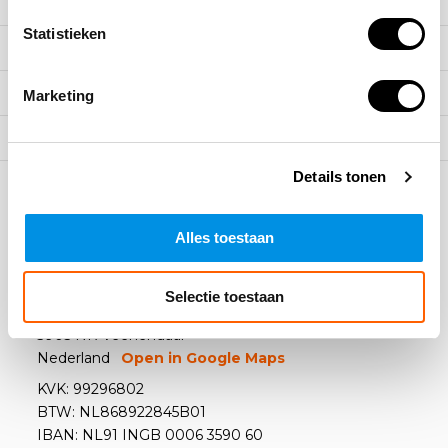
Meer informatie
Statistieken
Klantenservice
Mijn account
Marketing
Categorieën
Details tonen
Contact
Alles toestaan
Arbowinkel B.V.
Selectie toestaan
Kazemat 4
3905 NR Veenendaal
Nederland
Open in Google Maps
KVK: 99296802
BTW: NL868922845B01
IBAN: NL91 INGB 0006 3590 60