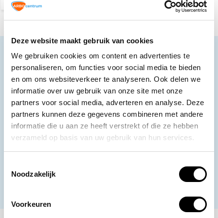
Deze website maakt gebruik van cookies
Neem contact op
We gebruiken cookies om content en advertenties te
personaliseren, om functies voor social media te bieden
Ons klantenservice staat voor je klaar.
en om ons websiteverkeer te analyseren. Ook delen we
informatie over uw gebruik van onze site met onze
Volg ons
partners voor social media, adverteren en analyse. Deze
partners kunnen deze gegevens combineren met andere
informatie die u aan ze heeft verstrekt of die ze hebben
Ontvang de nieuwste aanbiedingen en
verzameld op basis van uw gebruik van hun services.
promoties
Toestemmingsselectie
Abonneer
Noodzakelijk
* Lees hier de wettelijke beperkingen
Voorkeuren