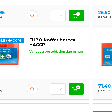
95
25,50
w)
(27,80 Incl.
EHBO-koffer horeca
LE (HACCP)
HACCP
Vandaag besteld, dinsdag in huis
71,40
tw)
(77,83 Incl.