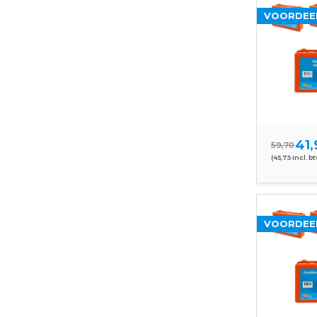
VOORDEE
41,
59,70
(45,73 Incl. b
VOORDEE