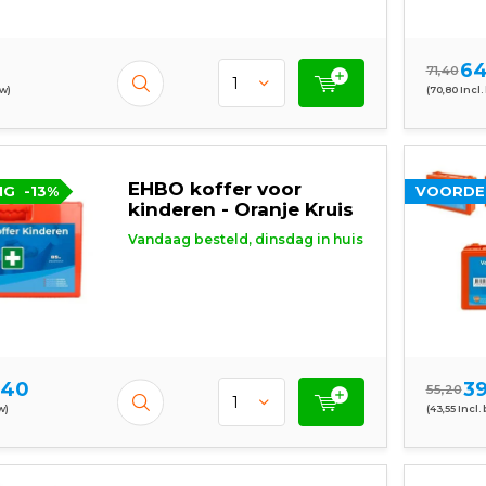
64
71,40
tw)
(70,80 Incl.
EHBO koffer voor
NG
-13%
VOORDE
kinderen - Oranje Kruis
Vandaag besteld, dinsdag in huis
,40
39
55,20
w)
(43,55 Incl.