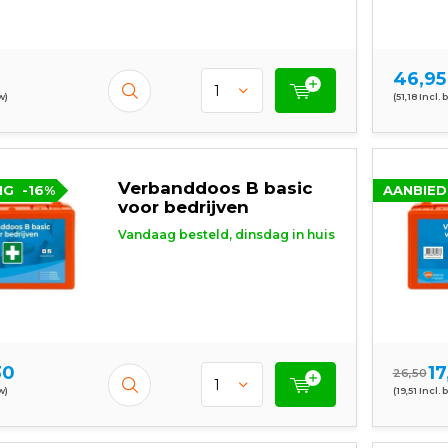
46,95
w)
(51,18 Incl. 
Verbanddoos B basic
NG
-16%
AANBIED
voor bedrijven
Vandaag besteld, dinsdag in huis
30
17
26,50
w)
(19,51 Incl. 