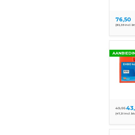
76,50
(83,39 Incl. b
AANBIEDI
43
49,95
(47,31 Incl. bt