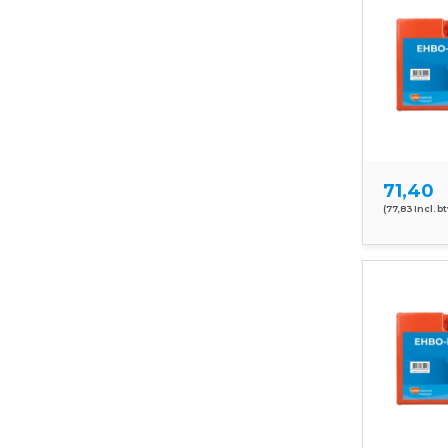
71,40
(77,83 Incl. b