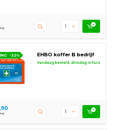
btw)
EHBO koffer B bedrijf
ING
-32%
Vandaag besteld, dinsdag in huis
,90
btw)