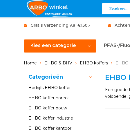
Gratis verzending v.a. €150,-
Achter
Kies een categorie
PFAS-/Fluo
Home
EHBO & BHV
EHBO koffers
EHBO k
EHBO k
Categorieën
Bedrijfs EHBO koffer
Een goede EH
voldoende, 
EHBO koffer horeca
EHBO koffer bouw
EHBO koffer industrie
EHBO koffer kantoor