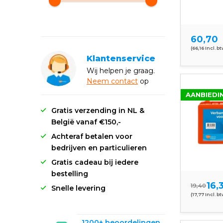
60,70
(66,16 Incl. bt
Klantenservice
Wij helpen je graag.
Neem
contact
op
AANBIEDI
Gratis verzending in NL &
België vanaf €150,-
Achteraf betalen voor
bedrijven en particulieren
Gratis cadeau bij iedere
bestelling
16,
19,40
Snelle levering
(17,77 Incl. bt
1200+ beoordelingen