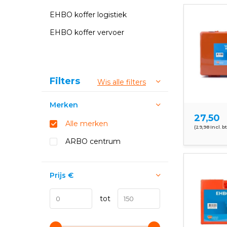
EHBO koffer logistiek
EHBO koffer vervoer
Sorteren op:
Filters
Wis alle filters
Merken
27,50
Alle merken
(29,98 Incl. b
ARBO centrum
Prijs
€
tot