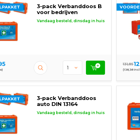
3-pack Verbanddoos B
LPAKKET
VOORDE
voor bedrijven
Vandaag besteld, dinsdag in huis
95
12
131,85
tw)
(138,38 Incl
3-pack Verbanddoos
LPAKKET
auto DIN 13164
Vandaag besteld, dinsdag in huis