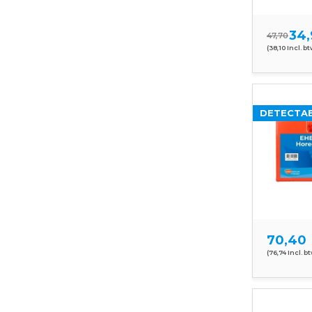
34,
47,70
(38,10 Incl. bt
DETECTAB
70,40
(76,74 Incl. b