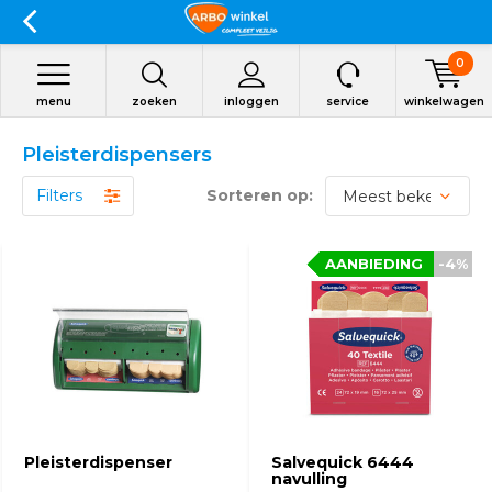
0
menu
zoeken
inloggen
service
winkelwagen
Pleisterdispensers
Filters
Sorteren op:
AANBIEDING
AANBIEDING
-4%
-4%
Pleisterdispenser
Salvequick 6444
navulling