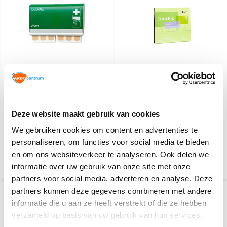
Plum QuickFix
Plum navulling pleisters
Pleisterdispenser PE -
Textiel
Waterresistant
Deze website maakt gebruik van cookies
Voor 15:00 besteld,
Voor 15:00 besteld,
maandag in huis
maandag in huis
We gebruiken cookies om content en advertenties te
30,60
10,20
personaliseren, om functies voor social media te bieden
en om ons websiteverkeer te analyseren. Ook delen we
informatie over uw gebruik van onze site met onze
partners voor social media, adverteren en analyse. Deze
partners kunnen deze gegevens combineren met andere
Heb jij nog geen pleisterdispenser in huis? Dan is het een
informatie die u aan ze heeft verstrekt of die ze hebben
goed idee om er een te kopen, want een
verzameld op basis van uw gebruik van hun services.
pleisterdispenser komt handig van pas bij wonden. Het is