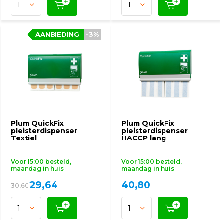
AANBIEDING
AANBIEDING
-3%
-3%
Plum QuickFix
Plum QuickFix
pleisterdispenser
pleisterdispenser
Textiel
HACCP lang
Voor 15:00 besteld,
Voor 15:00 besteld,
maandag in huis
maandag in huis
29,64
40,80
30,60