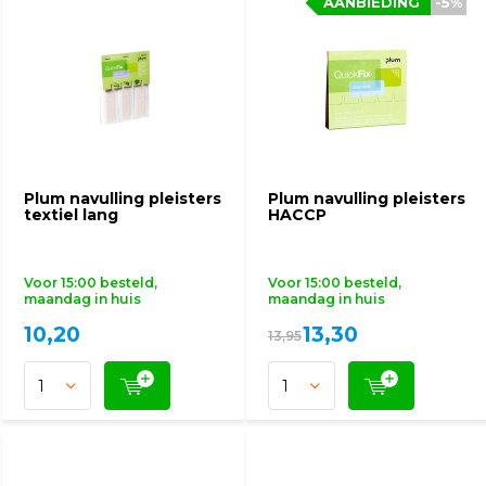
AANBIEDING
AANBIEDING
-5%
-5%
Plum navulling pleisters
Plum navulling pleisters
textiel lang
HACCP
Voor 15:00 besteld,
Voor 15:00 besteld,
maandag in huis
maandag in huis
10,20
13,30
13,95