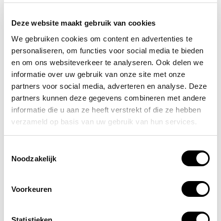
specifieke risico’s en verwondingen die het verschil
maken en bepalen of een verbanddoos wel of niet
Deze website maakt gebruik van cookies
geschikt is.
We gebruiken cookies om content en advertenties te
Docenten op scholen lopen qua mogelijke verwondingen
personaliseren, om functies voor social media te bieden
en ongelukken vrijwel dezelfde risico’s als medewerkers
en om ons websiteverkeer te analyseren. Ook delen we
op een kantoor. Daarom is een goede verbanddoos voor
informatie over uw gebruik van onze site met onze
school altijd uitgerust met een selectie van artikelen
partners voor social media, adverteren en analyse. Deze
waarmee de meest voorkomende verwondingen kunnen
partners kunnen deze gegevens combineren met andere
worden behandeld. Denk bijvoorbeeld aan de
informatie die u aan ze heeft verstrekt of die ze hebben
onderstaande artikelen:
verzameld op basis van uw gebruik van hun services.
Alcoholdeppers
Toestemmingsselectie
Elastisch hydrofiel windsel 6 cm
Noodzakelijk
Snelverband gerold 6x8 cm
Doos wondpleister 50x6 cm
Snelverband gerold 8x10 cm
Voorkeuren
Set wegwerphandschoenen a 4 stuks
Steriele kompressen 1/16
Statistieken
Rol synthetische watten 300x10 cm