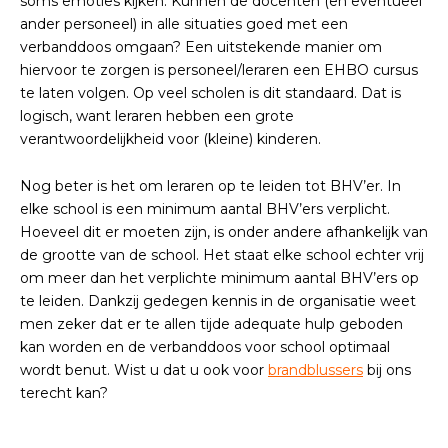
soms emoties kijken. Kunnen de docenten (en eventueel
ander personeel) in alle situaties goed met een
verbanddoos omgaan? Een uitstekende manier om
hiervoor te zorgen is personeel/leraren een EHBO cursus
te laten volgen. Op veel scholen is dit standaard. Dat is
logisch, want leraren hebben een grote
verantwoordelijkheid voor (kleine) kinderen.
Nog beter is het om leraren op te leiden tot BHV’er. In
elke school is een minimum aantal BHV’ers verplicht.
Hoeveel dit er moeten zijn, is onder andere afhankelijk van
de grootte van de school. Het staat elke school echter vrij
om meer dan het verplichte minimum aantal BHV’ers op
te leiden. Dankzij gedegen kennis in de organisatie weet
men zeker dat er te allen tijde adequate hulp geboden
kan worden en de verbanddoos voor school optimaal
wordt benut. Wist u dat u ook voor
brandblussers
bij ons
terecht kan?