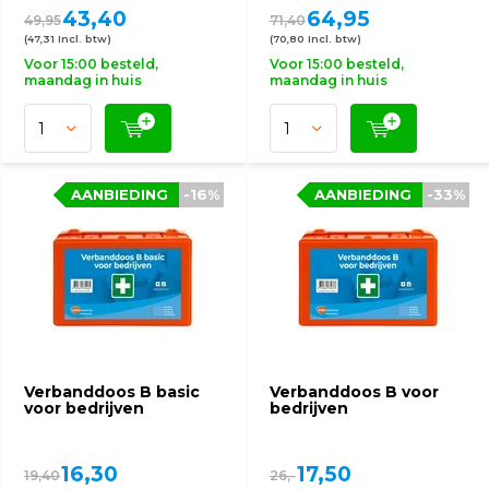
43,40
64,95
49,95
71,40
(47,31 Incl. btw)
(70,80 Incl. btw)
Voor 15:00 besteld,
Voor 15:00 besteld,
maandag in huis
maandag in huis
AANBIEDING
-16%
AANBIEDING
-33%
Verbanddoos B basic
Verbanddoos B voor
voor bedrijven
bedrijven
16,30
17,50
19,40
26,-