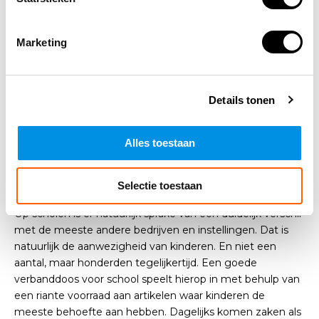
Steriele kompressen 5x5 cm
Rol hechtpleister breed 500x2,5 cm
Marketing
Lister verbandschaar RVS
Mondkapje voor beademing
Pincet
Driekantige doek
Details tonen
Elastisch hydrofiel windsel 4 cm
Zakje witte watten 25 gr.
Alles toestaan
Tot zover komt een verbanddoos voor school sterk
overeen met een algemene
verbanddoos voor bedrijven
.
Selectie toestaan
Op scholen is er natuurlijk sprake van een duidelijk verschil
met de meeste andere bedrijven en instellingen. Dat is
natuurlijk de aanwezigheid van kinderen. En niet een
aantal, maar honderden tegelijkertijd. Een goede
verbanddoos voor school speelt hierop in met behulp van
een riante voorraad aan artikelen waar kinderen de
meeste behoefte aan hebben. Dagelijks komen zaken als