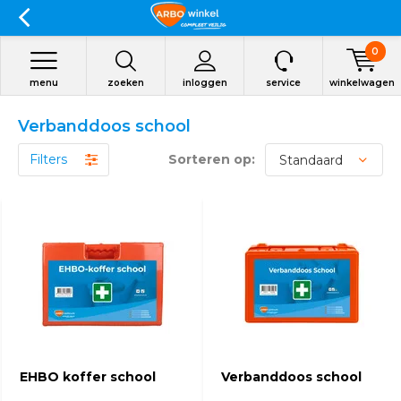
0
menu
zoeken
inloggen
service
winkelwagen
Verbanddoos school
Filters
Sorteren op:
EHBO koffer school
Verbanddoos school