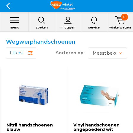
0
menu
zoeken
inloggen
service
winkelwagen
Wegwerphandschoenen
Filters
Sorteren op:
Nitril handschoenen
Vinyl handschoenen
blauw
ongepoederd wit