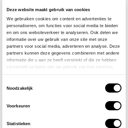
beste bescherming. Zowel latex als nitril handschoenen
Deze website maakt gebruik van cookies
zijn dus een uitstekende keuze, wanneer je voor
professionele redenen handbescherming moet dragen.
We gebruiken cookies om content en advertenties te
Maar wat is eigenlijk het beste latex of nitril
personaliseren, om functies voor social media te bieden
handschoenen?
en om ons websiteverkeer te analyseren. Ook delen we
informatie over uw gebruik van onze site met onze
Eigenlijk hangt dit een beetje af van naar waar je voorkeur
partners voor social media, adverteren en analyse. Deze
gaat. Nitril handschoenen voelen net iets anders aan dan
partners kunnen deze gegevens combineren met andere
latex handschoenen. Daarnaast zijn er nog een aantal
informatie die u aan ze heeft verstrekt of die ze hebben
andere verschillen. Latex handschoenen zijn gemaakt van
verzameld op basis van uw gebruik van hun services.
natuurlijk rubber. Dat zorgt ervoor dat de pasvorm goed
is. Het nadeel van rubber is dat het bestanddelen bevat
Toestemmingsselectie
die verschillende types van allergieën veroorzaakt.
Noodzakelijk
Nitril handschoenen zijn gemaakt van polymeer. Deze
handschoenen bieden de beste bescherming tegen
Voorkeuren
bacteriën en virussen. De pasvorm is iets minder goed
dan die van latex handschoenen, maar daartegenover
staat een optimale bescherming. Daarnaast zijn nitril
Statistieken