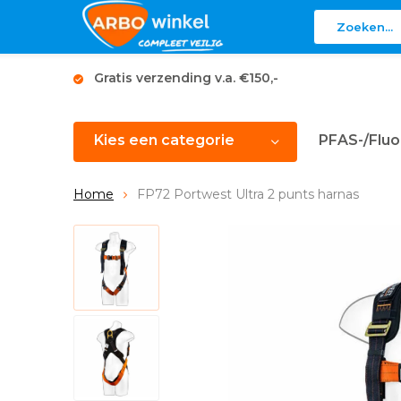
Gratis verzending v.a. €150,-
Kies een categorie
PFAS-/Fluo
Home
FP72 Portwest Ultra 2 punts harnas