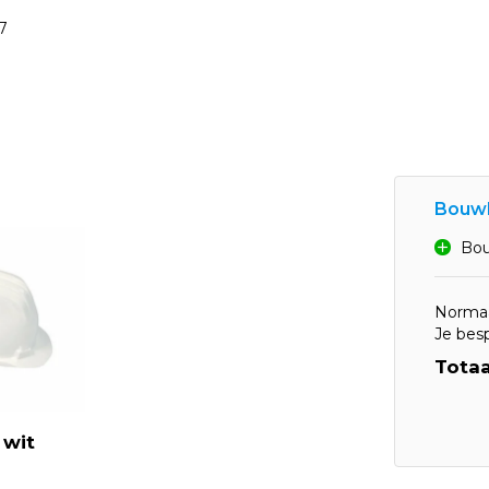
7
Bouw
Bou
Normaa
Je bes
Totaa
wit