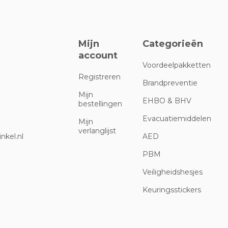
Mijn
Categorieën
account
Voordeelpakketten
Registreren
Brandpreventie
Mijn
EHBO & BHV
bestellingen
Evacuatiemiddelen
Mijn
verlanglijst
nkel.nl
AED
PBM
Veiligheidshesjes
Keuringsstickers