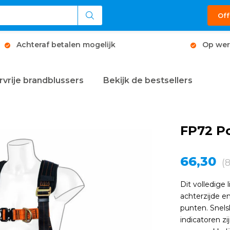
Off
Achteraf betalen mogelijk
Op wer
rvrije brandblussers
Bekijk de bestsellers
FP72 Po
66,30
(
Dit volledige
achterzijde e
punten. Snels
indicatoren z