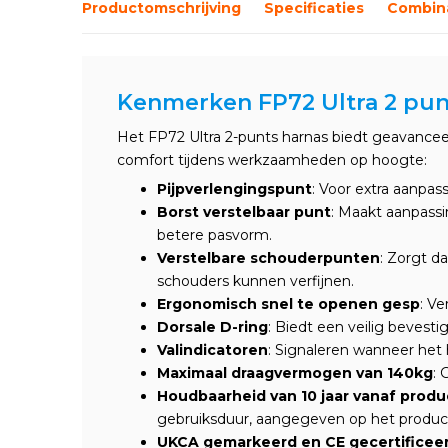
Productomschrijving
Specificaties
Combina
Kenmerken FP72 Ultra 2 pun
Het FP72 Ultra 2-punts harnas biedt geavanceer
comfort tijdens werkzaamheden op hoogte:
Pijpverlengingspunt
: Voor extra aanpas
Borst verstelbaar punt
: Maakt aanpassi
betere pasvorm.
Verstelbare schouderpunten
: Zorgt d
schouders kunnen verfijnen.
Ergonomisch snel te openen gesp
: Ve
Dorsale D-ring
: Biedt een veilig bevesti
Valindicatoren
: Signaleren wanneer het 
Maximaal draagvermogen van 140kg
:
Houdbaarheid van 10 jaar vanaf prod
gebruiksduur, aangegeven op het product
UKCA gemarkeerd en CE gecertificee