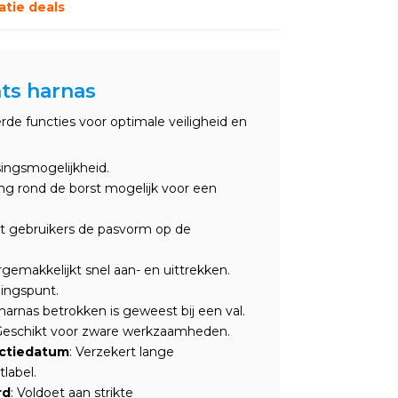
tie deals
ts harnas
de functies voor optimale veiligheid en
singsmogelijkheid.
ng rond de borst mogelijk voor een
at gebruikers de pasvorm op de
rgemakkelijkt snel aan- en uittrekken.
gingspunt.
harnas betrokken is geweest bij een val.
 Geschikt voor zware werkzaamheden.
uctiedatum
: Verzekert lange
label.
rd
: Voldoet aan strikte