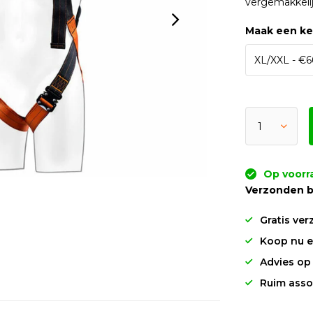
vergemakkeli
Maak een k
Op voorr
Verzonden b
Gratis ver
Koop nu en
Advies op
Ruim asso