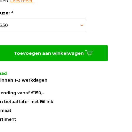
jken.
Lees meer.
euze:
*
Toevoegen aan winkelwagen
aad
innen 1-3 werkdagen
zending vanaf €150,-
 betaal later met Billink
 maat
rtiment