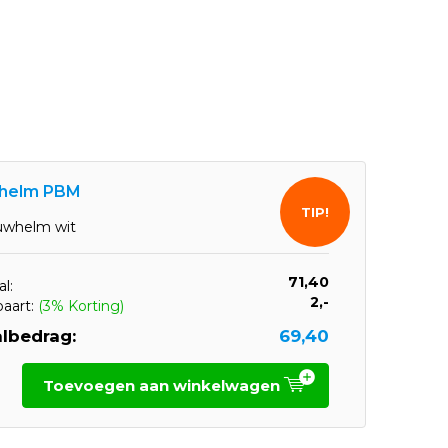
helm PBM
TIP!
whelm wit
71,40
l:
2,-
paart:
(3% Korting)
lbedrag:
69,40
Toevoegen aan winkelwagen