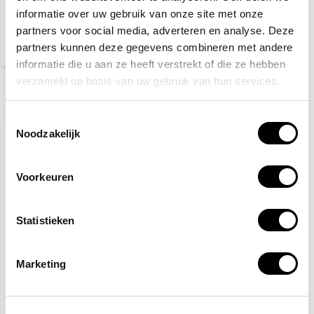
informatie over uw gebruik van onze site met onze
partners voor social media, adverteren en analyse. Deze
40,80
partners kunnen deze gegevens combineren met andere
(49,37 Incl. btw)
informatie die u aan ze heeft verstrekt of die ze hebben
verzameld op basis van uw gebruik van hun services.
Recent bekeken
Toestemmingsselectie
Noodzakelijk
Voorkeuren
Statistieken
Tekenpincet
Marketing