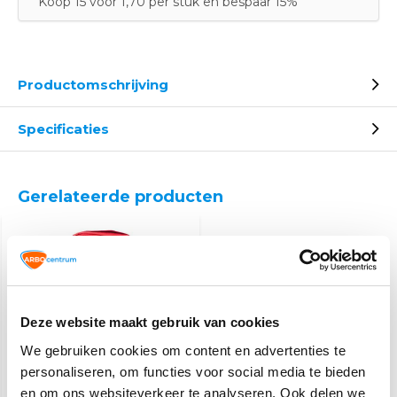
Koop 15 voor 1,70 per stuk en bespaar 15%
Productomschrijving
Specificaties
Gerelateerde producten
Deze website maakt gebruik van cookies
We gebruiken cookies om content en advertenties te
personaliseren, om functies voor social media te bieden
EHBO / BHV rugtas
gevuld
en om ons websiteverkeer te analyseren. Ook delen we