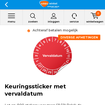
0
menu
zoeken
inloggen
service
winkelwagen
Achteraf betalen mogelijk
DIVERSE AFMETINGEN
Keuringssticker met
vervaldatum