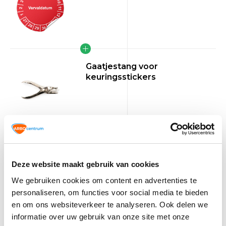
Gaatjestang voor
keuringsstickers
Gaatjestang
TIP!
Gaatjestang voor keuringsstickers
Deze website maakt gebruik van cookies
We gebruiken cookies om content en advertenties te
60,70
personaliseren, om functies voor social media te bieden
Normaal:
2,04
Je bespaart:
(3% Korting)
en om ons websiteverkeer te analyseren. Ook delen we
informatie over uw gebruik van onze site met onze
Totaalbedrag:
58,66