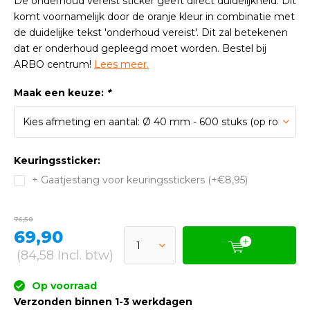
De onderhoud vereist sticker geeft direct duidelijkheid. Dit
komt voornamelijk door de oranje kleur in combinatie met
de duidelijke tekst 'onderhoud vereist'. Dit zal betekenen
dat er onderhoud gepleegd moet worden. Bestel bij
ARBO centrum!
Lees meer.
Maak een keuze:
*
Keuringssticker:
+ Gaatjestang voor keuringsstickers (+€8,95)
76,50
69,90
(84,58 Incl. btw)
Op voorraad
Verzonden binnen 1-3 werkdagen