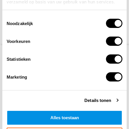
verzameld op basis van uw gebruik van hun services.
Gaatjestang voor
Keuringssticker
keuringsstickers
Goedgekeurd tot
Toestemmingsselectie
Noodzakelijk
10,20
69,90
75,-
(12,34 Incl. btw)
(84,58 Incl. btw)
Voorkeuren
Statistieken
Marketing
Keuringssticker
Keuringssticker
Details tonen
Volgende keuring op
Volgende controle op
Alles toestaan
32,90
50,50
49,50
(39,81 Incl. btw)
(61,11 Incl. btw)