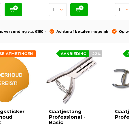
is verzending v.a. €150,-
Achteraf betalen mogelijk
Op w
SE AFMETINGEN
AANBIEDING
-22%
gssticker
Gaatjestang
Gaat
houd
Professional -
Profe
t
Basic