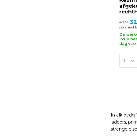
Keurin
afgek
recht
32
49,50
(39,81 Incl. 
Op werk
15:00 bes
dag ver
In elk bedri
ladders, pr
strenge eis