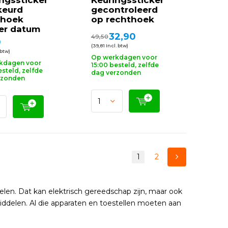
ngssticker
Keuringssticker
keurd
gecontroleerd
thoek
op rechthoek
er datum
32,90
49,50
0
(39,81 Incl. btw)
 btw)
Op werkdagen voor
kdagen voor
15:00 besteld, zelfde
esteld, zelfde
dag verzonden
rzonden
1
2
elen. Dat kan elektrisch gereedschap zijn, maar ook
iddelen. Al die apparaten en toestellen moeten aan