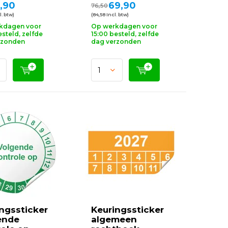
,90
69,90
76,50
l. btw)
(84,58 Incl. btw)
kdagen voor
Op werkdagen voor
esteld, zelfde
15:00 besteld, zelfde
rzonden
dag verzonden
ngssticker
Keuringssticker
ende
algemeen