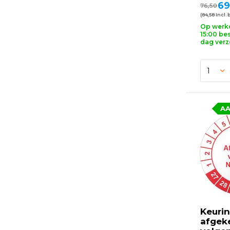
69
76,50
(84,58 Incl. 
Op werk
15:00 bes
dag ver
AA
Keurin
afgek