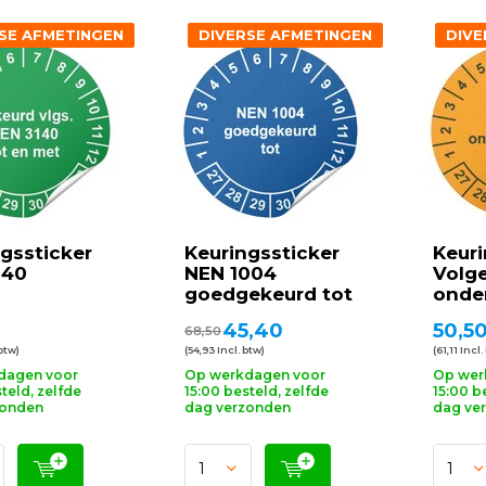
SE AFMETINGEN
DIVERSE AFMETINGEN
DIVE
gssticker
Keuringssticker
Keuri
140
NEN 1004
Volg
goedgekeurd tot
onde
45,40
50,5
68,50
 btw)
(54,93 Incl. btw)
(61,11 Incl.
dagen voor
Op werkdagen voor
Op wer
teld, zelfde
15:00 besteld, zelfde
15:00 b
zonden
dag verzonden
dag ve