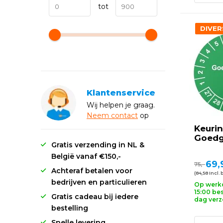
tot
DIVER
Klantenservice
Wij helpen je graag.
Neem
contact
op
Keurin
Goedg
Gratis verzending in NL &
België vanaf €150,-
69,
75,-
Achteraf betalen voor
(84,58 Incl. 
bedrijven en particulieren
Op werk
15:00 bes
Gratis cadeau bij iedere
dag ver
bestelling
Snelle levering