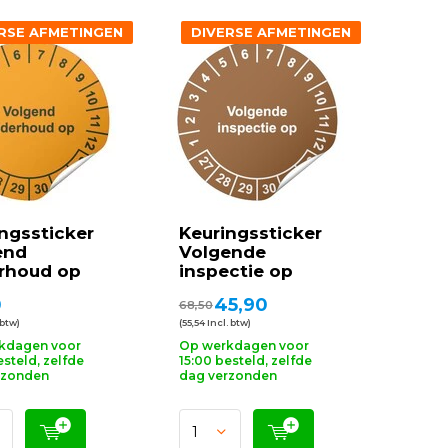
RSE AFMETINGEN
DIVERSE AFMETINGEN
ngssticker
Keuringssticker
end
Volgende
rhoud op
inspectie op
0
45,90
68,50
 btw)
(55,54 Incl. btw)
kdagen voor
Op werkdagen voor
esteld, zelfde
15:00 besteld, zelfde
rzonden
dag verzonden