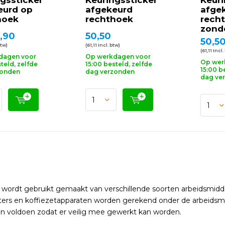
gssticker
Keuringssticker
Keuri
eurd op
afgekeurd
afge
hoek
rechthoek
rech
zond
,90
50,50
50,5
btw)
(61,11 Incl. btw)
(61,11 Incl.
dagen voor
Op werkdagen voor
Op wer
teld, zelfde
15:00 besteld, zelfde
15:00 b
zonden
dag verzonden
dag ve
jf wordt gebruikt gemaakt van verschillende soorten arbeidsmidd
inters en koffiezetapparaten worden gerekend onder de arbeidsm
en voldoen zodat er veilig mee gewerkt kan worden.