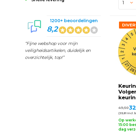
1200+ beoordelingen
DIVER
8,2
“Fijne webshop voor mijn
veiligheidsartikelen, duidelijk en
overzichtelijk, top!”
Keurin
Volge
keuri
32
49,50
(39,81 Incl. 
Op werk
15:00 bes
dag ver