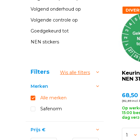
Volgend onderhoud op
DIVER
Volgende controle op
Goedgekeurd tot
NEN stickers
Sorteren op:
Filters
Wis alle filters
Keurin
NEN 3
Merken
68,50
Alle merken
(82,89 Incl.
Op werk
Safenorm
15:00 bes
dag ver
Prijs
€