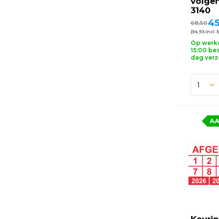
volge
3140
45
68,50
(54,93 Incl. 
Op werk
15:00 bes
dag ver
AA