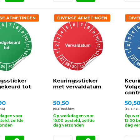
SE AFMETINGEN
DIVERSE AFMETINGEN
DIVE
gssticker
Keuringssticker
Keuri
ekeurd tot
met vervaldatum
Volg
contr
90
50,50
50,5
btw)
(61,11 Incl. btw)
(61,11 Incl.
dagen voor
Op werkdagen voor
Op wer
teld, zelfde
15:00 besteld, zelfde
15:00 b
zonden
dag verzonden
dag ve