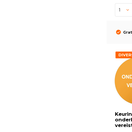
Grat
DIVER
Keurin
onder
vereis