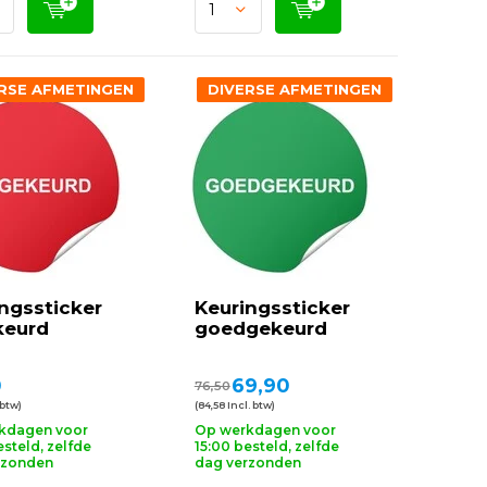
RSE AFMETINGEN
DIVERSE AFMETINGEN
ngssticker
Keuringssticker
keurd
goedgekeurd
0
69,90
76,50
 btw)
(84,58 Incl. btw)
kdagen voor
Op werkdagen voor
esteld, zelfde
15:00 besteld, zelfde
rzonden
dag verzonden