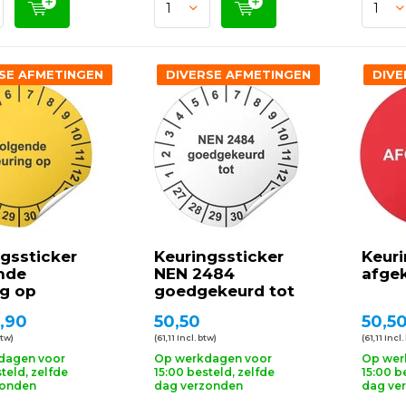
SE AFMETINGEN
DIVERSE AFMETINGEN
DIVE
gssticker
Keuringssticker
Keuri
nde
NEN 2484
afge
ng op
goedgekeurd tot
,90
50,50
50,5
btw)
(61,11 Incl. btw)
(61,11 Incl.
dagen voor
Op werkdagen voor
Op wer
teld, zelfde
15:00 besteld, zelfde
15:00 b
zonden
dag verzonden
dag ve