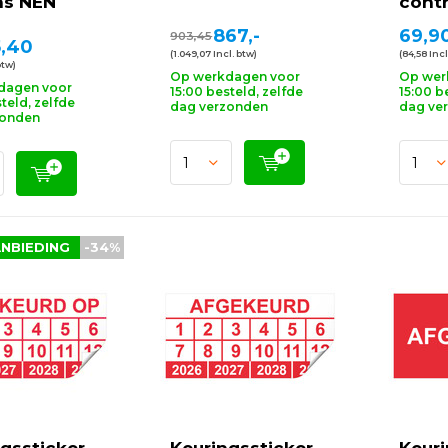
ns NEN
contr
867,-
69,9
903,45
,40
(1.049,07 Incl. btw)
(84,58 Incl
btw)
Op werkdagen voor
Op wer
dagen voor
15:00 besteld, zelfde
15:00 b
teld, zelfde
dag verzonden
dag ve
zonden
NBIEDING
-34%