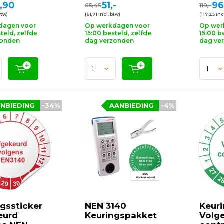
,90
51,-
96
65,45
119,-
btw)
(61,71 Incl. btw)
(117,25 Inc
dagen voor
Op werkdagen voor
Op wer
teld, zelfde
15:00 besteld, zelfde
15:00 b
zonden
dag verzonden
dag ve
NBIEDING
-34%
AANBIEDING
-4%
gssticker
NEN 3140
Keuri
eurd
Keuringspakket
Volg