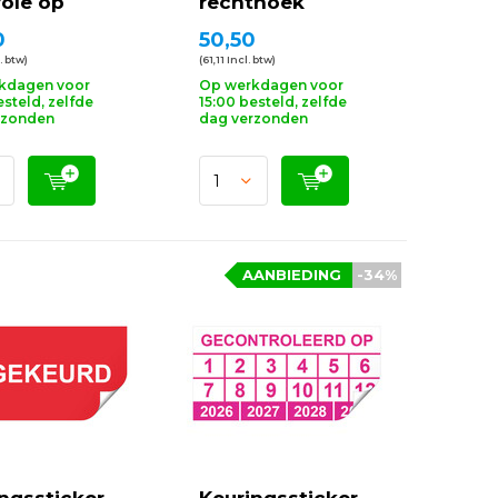
ole op
rechthoek
0
50,50
. btw)
(61,11 Incl. btw)
kdagen voor
Op werkdagen voor
esteld, zelfde
15:00 besteld, zelfde
rzonden
dag verzonden
AANBIEDING
-34%