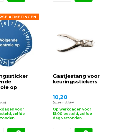
RSE AFMETINGEN
ngssticker
Gaatjestang voor
ende
keuringsstickers
ole op
0
10,20
 btw)
(12,34 Incl. btw)
kdagen voor
Op werkdagen voor
esteld, zelfde
15:00 besteld, zelfde
rzonden
dag verzonden