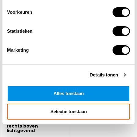
Normaal:
0,-
Je bespaart:
(0% Korting)
Voorkeuren
Totaalbedrag:
11,20
Tijdelijk uitverkocht
Statistieken
Marketing
Recent bekeken
Details tonen
Alles toestaan
Selectie toestaan
Nooduitgang naar
rechts boven
lichtgevend