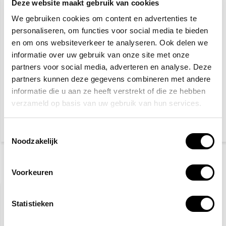
Deze website maakt gebruik van cookies
We gebruiken cookies om content en advertenties te
personaliseren, om functies voor social media te bieden
en om ons websiteverkeer te analyseren. Ook delen we
informatie over uw gebruik van onze site met onze
partners voor social media, adverteren en analyse. Deze
partners kunnen deze gegevens combineren met andere
Wondsnelverband 6cm
Traumazwachtel 10 x 18
x 8cm - 10 stuks
cm
informatie die u aan ze heeft verstrekt of die ze hebben
verzameld op basis van uw gebruik van hun services.
5,10
12,20
(5,56 Incl. btw)
(13,30 Incl. btw)
Toestemmingsselectie
Noodzakelijk
Recent bekeken
Voorkeuren
Statistieken