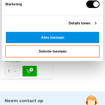
Marketing
Details tonen
Oogspoel ampullen 20
ml
Alles toestaan
5,10
(5,56 Incl. btw)
Selectie toestaan
Op werkdagen voor 15:00
besteld, zelfde dag
verzonden
Neem contact op