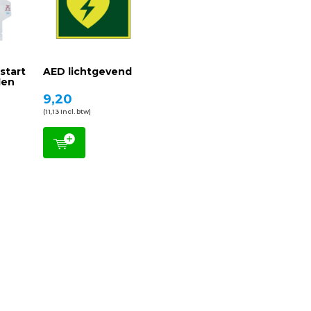
tstart
AED lichtgevend
den
9,20
(11,13 Incl. btw)