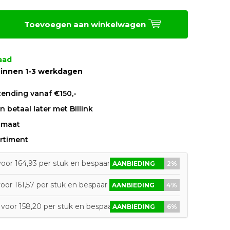
Toevoegen aan winkelwagen
aad
innen 1-3 werkdagen
zending vanaf €150,-
 betaal later met Billink
 maat
rtiment
oor 164,93 per stuk en bespaar 2%
AANBIEDING
2%
oor 161,57 per stuk en bespaar 4%
AANBIEDING
4%
voor 158,20 per stuk en bespaar 6%
AANBIEDING
6%