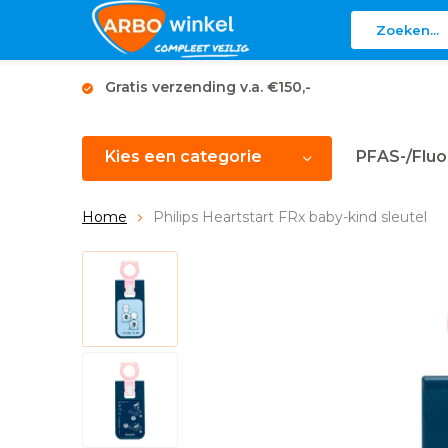
Gratis verzending v.a. €150,-
Kies een categorie
PFAS-/Fluo
Home
Philips Heartstart FRx baby-kind sleutel