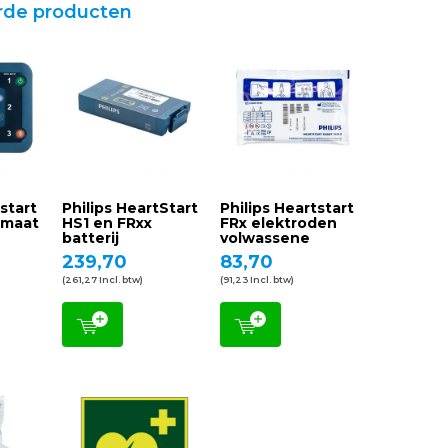
rde producten
tstart
Philips HeartStart
Philips Heartstart
omaat
HS1 en FRxx
FRx elektroden
batterij
volwassene
239,70
83,70
(261,27 Incl. btw)
(91,23 Incl. btw)