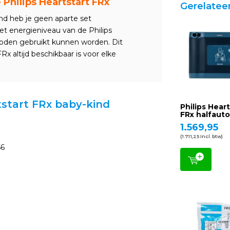
e Philips Heartstart FRx
Gerelatee
ind heb je geen aparte set
et energieniveau van de Philips
oden gebruikt kunnen worden. Dit
Rx altijd beschikbaar is voor elke
rtstart FRx baby-kind
Philips Hear
FRx halfaut
1.569,95
(1.711,25 Incl. btw)
56