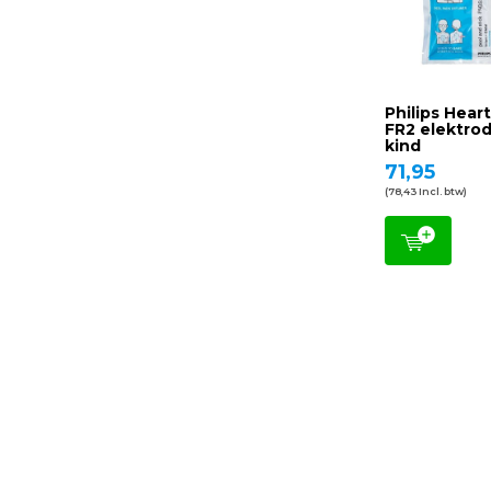
Philips Hear
FR2 elektro
kind
71,95
(78,43 Incl. btw)