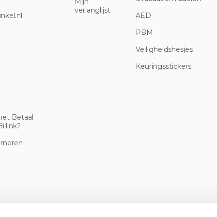
Mijn
verlanglijst
nkel.nl
AED
PBM
Veiligheidshesjes
Keuringsstickers
met Betaal
illink?
urneren