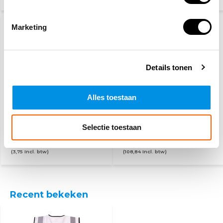
Marketing
Details tonen
Alles toestaan
PSP
Gele hesjes 25-pack
werkhandschoenen
Selectie toestaan
3,10
89,95
115,-
(3,75 Incl. btw)
(108,84 Incl. btw)
Recent bekeken