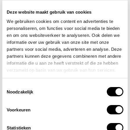
Totaalbedrag:
17,63
Deze website maakt gebruik van cookies
Toevoegen aan winkelwagen
We gebruiken cookies om content en advertenties te
personaliseren, om functies voor social media te bieden
en om ons websiteverkeer te analyseren. Ook delen we
informatie over uw gebruik van onze site met onze
Gerelateerde producten
partners voor social media, adverteren en analyse. Deze
partners kunnen deze gegevens combineren met andere
informatie die u aan ze heeft verstrekt of die ze hebben
verzameld op basis van uw gebruik van hun services.
Toestemmingsselectie
Noodzakelijk
Veiligheidsschoenen S3
BHV hesje oranje - 25
hesjes
Voorkeuren
27,50
101,-
Statistieken
(33,28 Incl. btw)
(122,21 Incl. btw)