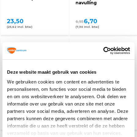
navulling
23,50
6,70
6,95
(25,62 Incl. btw)
(7,30 Incl. btw)
Deze website maakt gebruik van cookies
We gebruiken cookies om content en advertenties te
personaliseren, om functies voor social media te bieden
Salvequick
Verbanddoos B voor
en om ons websiteverkeer te analyseren. Ook delen we
pleisterdispenser
bedrijven
HACCP
informatie over uw gebruik van onze site met onze
partners voor social media, adverteren en analyse. Deze
30,60
17,50
26,-
partners kunnen deze gegevens combineren met andere
(33,35 Incl. btw)
(19,08 Incl. btw)
informatie die u aan ze heeft verstrekt of die ze hebben
verzameld op basis van uw gebruik van hun services.