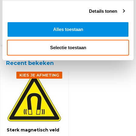
Optische straling
Details tonen
Alles toestaan
2,50
(3,03 Incl. btw)
Selectie toestaan
Recent bekeken
KIES JE AFMETING
Sterk magnetisch veld