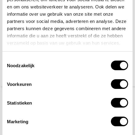
en om ons websiteverkeer te analyseren. Ook delen we
informatie over uw gebruik van onze site met onze
partners voor social media, adverteren en analyse. Deze
partners kunnen deze gegevens combineren met andere
informatie die u aan ze heeft verstrekt of die ze hebben
verzameld op basis van uw gebruik van hun services.
Waarschuwingspictogram
Radioactieve stoffen
Toestemmingsselectie
Noodzakelijk
2,50
2,50
(3,03 Incl. btw)
(3,03 Incl. btw)
Voorkeuren
Statistieken
Marketing