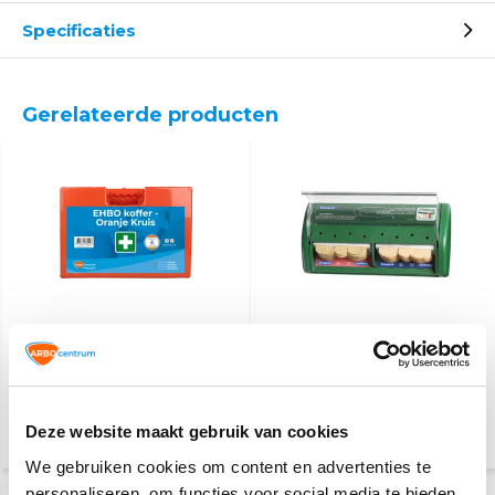
Specificaties
Gerelateerde producten
EHBO koffer Oranje
Pleisterdispenser
Kruis
46,95
23,50
Deze website maakt gebruik van cookies
(51,18 Incl. btw)
(25,62 Incl. btw)
We gebruiken cookies om content en advertenties te
personaliseren, om functies voor social media te bieden