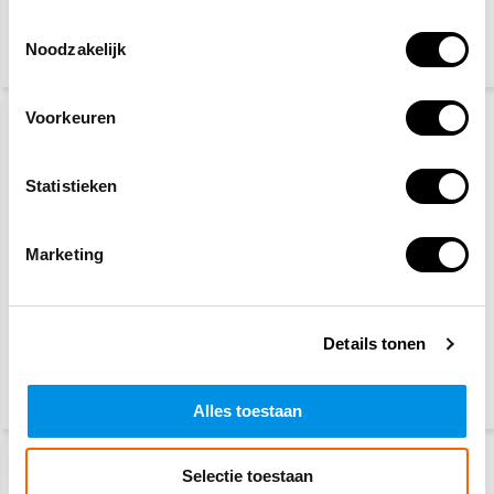
Toestemmingsselectie
27,50
89,95
115,-
Noodzakelijk
(33,28 Incl. btw)
(108,84 Incl. btw)
Voorkeuren
Statistieken
Marketing
PSP
Oorkappen basic geel
werkhandschoenen
Details tonen
3,10
6,10
(3,75 Incl. btw)
(7,38 Incl. btw)
Alles toestaan
Selectie toestaan