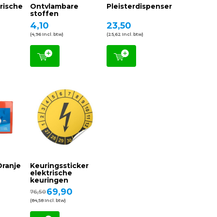
rische
Ontvlambare
Pleisterdispenser
stoffen
4,10
23,50
(4,96 Incl. btw)
(25,62 Incl. btw)
Oranje
Keuringssticker
elektrische
keuringen
69,90
76,50
(84,58 Incl. btw)