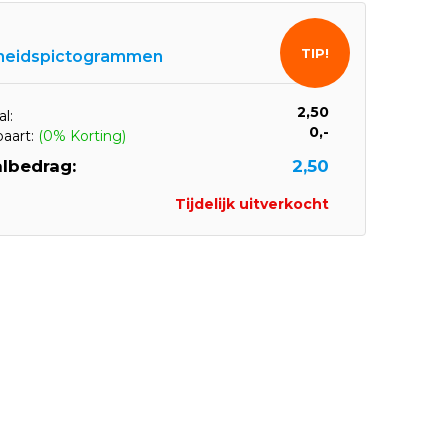
TIP!
gheidspictogrammen
2,50
l:
0,-
paart:
(0% Korting)
lbedrag:
2,50
Tijdelijk uitverkocht