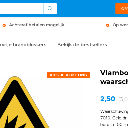
Off
Achteraf betalen mogelijk
Op wer
rvrije brandblussers
Bekijk de bestsellers
Vlamb
KIES JE AFMETING
waarsc
2,50
(3,0
Waarschuwing
7010. Gele dr
bord in 100 