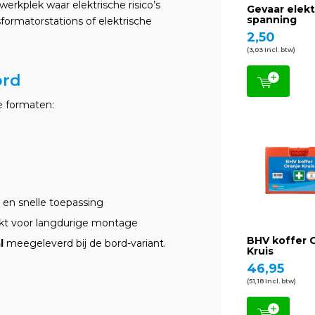
erkplek waar elektrische risico’s
Gevaar elekt
spanning
sformatorstations of elektrische
2,50
(3,03 Incl. btw)
ord
e formaten:
 en snelle toepassing
kt voor langdurige montage
BHV koffer 
l
meegeleverd bij de bord-variant.
Kruis
46,95
(51,18 Incl. btw)