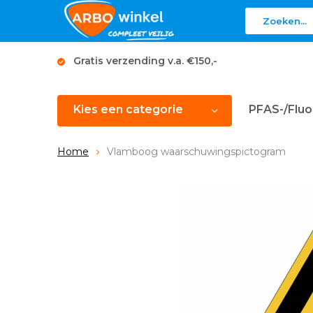
Gratis verzending v.a. €150,-
Kies een categorie
PFAS-/Fluo
Home
Vlamboog waarschuwingspictogram