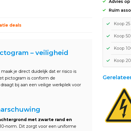
Advies op
Ruim asso
Koop 25 
tie deals
Koop 50 
Koop 100
togram – veiligheid
Koop 20
maak je direct duidelijk dat er risico is
Gerelatee
et pictogram is conform de
draagt bij aan een veilige werkplek voor
aarschuwing
achtergrond met zwarte rand en
010-norm. Dit zorgt voor een uniforme