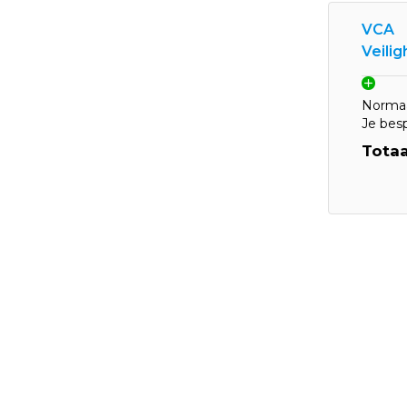
VCA
Veili
Normaa
Je bes
Totaa