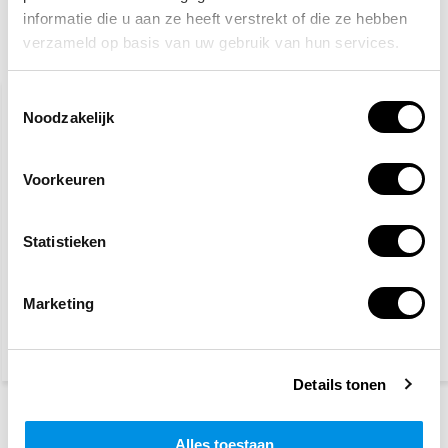
informatie die u aan ze heeft verstrekt of die ze hebben
verzameld op basis van uw gebruik van hun services.
Gerelateerde producten
Toestemmingsselectie
Noodzakelijk
Voorkeuren
Statistieken
Gevaar elektrische
Warm oppervlak
spanning
Marketing
2,50
2,50
(3,03 Incl. btw)
(3,03 Incl. btw)
Details tonen
Recent bekeken
Alles toestaan