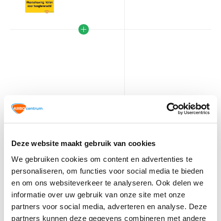
VCA
TIP!
Veiligheidspictogrammen
Deze website maakt gebruik van cookies
We gebruiken cookies om content en advertenties te
15,30
Normaal:
personaliseren, om functies voor social media te bieden
0,-
Je bespaart:
(0% Korting)
en om ons websiteverkeer te analyseren. Ook delen we
Totaalbedrag:
15,30
informatie over uw gebruik van onze site met onze
partners voor social media, adverteren en analyse. Deze
Tijdelijk uitverkocht
partners kunnen deze gegevens combineren met andere