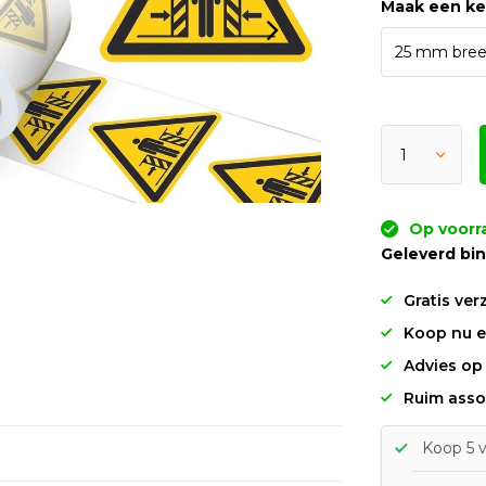
Maak een k
Op voorra
Geleverd bi
Gratis ver
Koop nu en
Advies op
Ruim asso
Koop 5 v