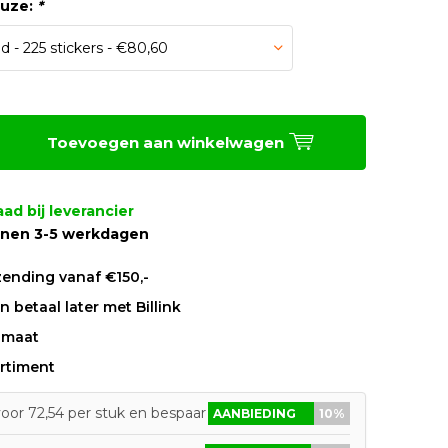
euze:
*
Toevoegen aan winkelwagen
ad bij leverancier
nnen 3-5 werkdagen
zending vanaf €150,-
 betaal later met Billink
 maat
rtiment
oor 72,54 per stuk en bespaar 10%
AANBIEDING
10%