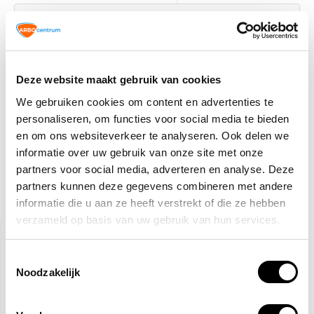
VCA
TIP!
Veiligheidspictogrammen
Deze website maakt gebruik van cookies
2,50
Normaal:
0,-
Je bespaart:
(0% Korting)
We gebruiken cookies om content en advertenties te
Totaalbedrag:
2,50
personaliseren, om functies voor social media te bieden
en om ons websiteverkeer te analyseren. Ook delen we
Tijdelijk uitverkocht
informatie over uw gebruik van onze site met onze
partners voor social media, adverteren en analyse. Deze
partners kunnen deze gegevens combineren met andere
informatie die u aan ze heeft verstrekt of die ze hebben
Gerelateerde producten
verzameld op basis van uw gebruik van hun services.
Toestemmingsselectie
Noodzakelijk