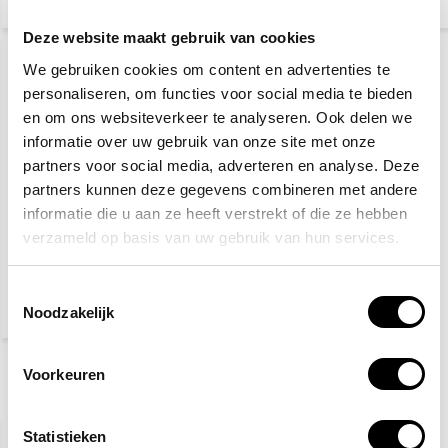
(7,38 Incl. btw)
(3,75 Incl. btw)
Deze website maakt gebruik van cookies
We gebruiken cookies om content en advertenties te
personaliseren, om functies voor social media te bieden
en om ons websiteverkeer te analyseren. Ook delen we
informatie over uw gebruik van onze site met onze
partners voor social media, adverteren en analyse. Deze
partners kunnen deze gegevens combineren met andere
informatie die u aan ze heeft verstrekt of die ze hebben
Veiligheidshelm met
verstelbare draaiknop
verzameld op basis van uw gebruik van hun services.
9,95
Toestemmingsselectie
Noodzakelijk
(12,04 Incl. btw)
Voorkeuren
Recent bekeken
Statistieken