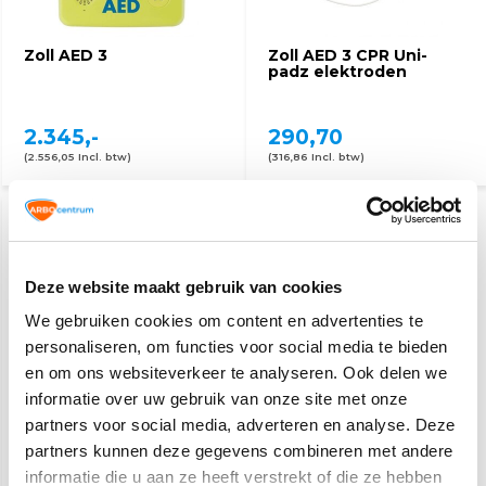
Zoll AED 3
Zoll AED 3 CPR Uni-
padz elektroden
2.345,-
290,70
(2.556,05 Incl. btw)
(316,86 Incl. btw)
Deze website maakt gebruik van cookies
We gebruiken cookies om content en advertenties te
personaliseren, om functies voor social media te bieden
en om ons websiteverkeer te analyseren. Ook delen we
Zoll AED 3 batterij
Zoll AED Plus batterijen
informatie over uw gebruik van onze site met onze
(10 stuks)
partners voor social media, adverteren en analyse. Deze
partners kunnen deze gegevens combineren met andere
185,20
108,10
informatie die u aan ze heeft verstrekt of die ze hebben