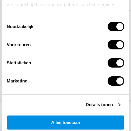
(201,87 Incl. btw)
(130,80 Incl. btw)
verzameld op basis van uw gebruik van hun services.
Toestemmingsselectie
Noodzakelijk
Voorkeuren
Statistieken
Zoll AED Plus CPR-D
Zoll AED Plus pakket
padz elektroden
volwassene
Marketing
219,30
1.836,-
(239,04 Incl. btw)
(2.001,24 Incl. btw)
Details tonen
Recent bekeken
Alles toestaan