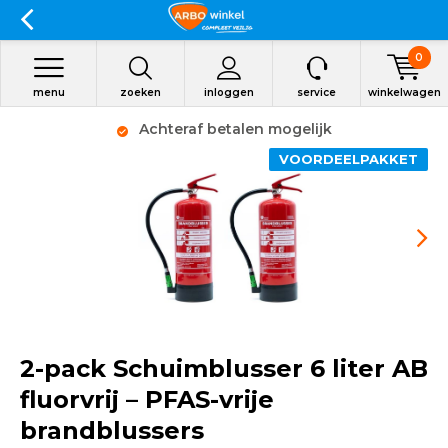
0
menu
zoeken
inloggen
service
winkelwagen
Achteraf betalen mogelijk
VOORDEELPAKKET
2-pack Schuimblusser 6 liter AB
fluorvrij – PFAS-vrije
brandblussers