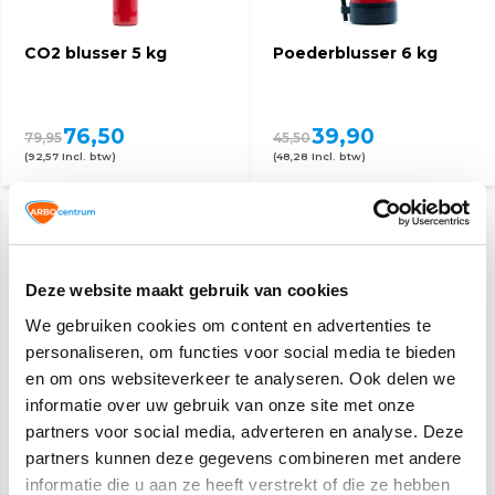
CO2 blusser 5 kg
Poederblusser 6 kg
76,50
39,90
79,95
45,50
(92,57 Incl. btw)
(48,28 Incl. btw)
Deze website maakt gebruik van cookies
We gebruiken cookies om content en advertenties te
personaliseren, om functies voor social media te bieden
en om ons websiteverkeer te analyseren. Ook delen we
Brandblusser pictogram
Schuimblusser 9 liter
informatie over uw gebruik van onze site met onze
PFAS vrij AB
partners voor social media, adverteren en analyse. Deze
partners kunnen deze gegevens combineren met andere
3,10
88,95
informatie die u aan ze heeft verstrekt of die ze hebben