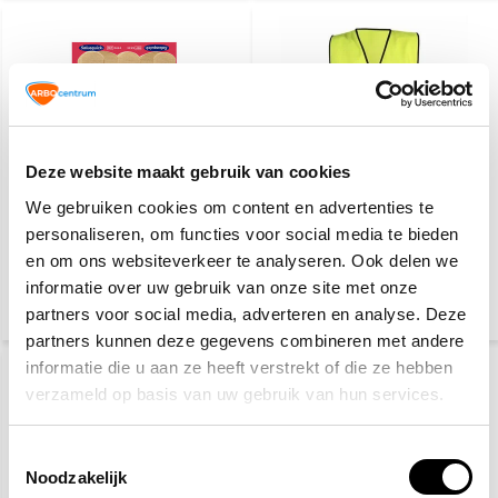
Deze website maakt gebruik van cookies
Salvequick 6444
Veiligheidshesje geel
We gebruiken cookies om content en advertenties te
navulling
personaliseren, om functies voor social media te bieden
en om ons websiteverkeer te analyseren. Ook delen we
informatie over uw gebruik van onze site met onze
6,70
4,60
6,95
partners voor social media, adverteren en analyse. Deze
(7,30 Incl. btw)
(5,57 Incl. btw)
partners kunnen deze gegevens combineren met andere
informatie die u aan ze heeft verstrekt of die ze hebben
verzameld op basis van uw gebruik van hun services.
Toestemmingsselectie
Noodzakelijk