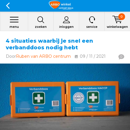
0
menu
zoeken
inloggen
service
winkelwagen
4 situaties waarbij je snel een
verbanddoos nodig hebt
Door
Ruben van ARBO centrum
09 / 11 / 2021
0