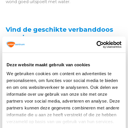
wond goed uitspoelt met water.
Vind de geschikte verbanddoos
voor jou
Ben je op zoek naar een geschikte verbanddoos? In onze
webshop vind je
verbanddozen
voor tal van toepassingen.
Voor thuisgebruik, maar ook voor gebruik in verschillende
Deze website maakt gebruik van cookies
sectoren en bedrijven.
We gebruiken cookies om content en advertenties te
personaliseren, om functies voor social media te bieden
en om ons websiteverkeer te analyseren. Ook delen we
Altijd op de hoogte blijven van de
informatie over uw gebruik van onze site met onze
laatste nieuwtjes, acties en meer?
partners voor social media, adverteren en analyse. Deze
Schrijf je in voor onze nieuwsbrief!
partners kunnen deze gegevens combineren met andere
informatie die u aan ze heeft verstrekt of die ze hebben
Abonneer
verzameld op basis van uw gebruik van hun services.