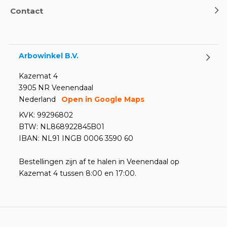
Oogspoel flessen en
Contact
Oogdouches - Wat je moet
weten
Door
Marco van Arbowinkel.nl
Arbowinkel B.V.
Kazemat 4
3905 NR Veenendaal
Nederland
Open in Google Maps
KVK: 99296802
BTW: NL868922845B01
IBAN: NL91 INGB 0006 3590 60
Bestellingen zijn af te halen in Veenendaal op
Kazemat 4 tussen 8:00 en 17:00.