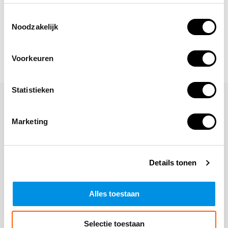
Toestemmingsselectie
Noodzakelijk
Voorkeuren
Statistieken
Laat een reactie achter
Marketing
Naam
Details tonen
*Uw e-mailadres wordt niet gepubliceerd
E-mail
Alles toestaan
Opmerking
Selectie toestaan