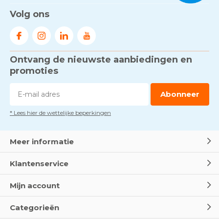
Gezond én praktisch veilig
Volg ons
werken - RI&E als basis
Door
Marco van Arbowinkel.nl
Ontvang de nieuwste aanbiedingen en
Voorkom brand met
rookmelders, hittemelders en
promoties
blusdekens
Door
Marco van Arbowinkel.nl
Abonneer
* Lees hier de wettelijke beperkingen
Dag van de BHV - Als elke
seconde telt
Door
Marco van Arbowinkel.nl
Meer informatie
Klantenservice
Wereld Eerste Hulp Dag 2025
- Leer EHBO red levens
Mijn account
Door
Marco van Arbowinkel.nl
Categorieën