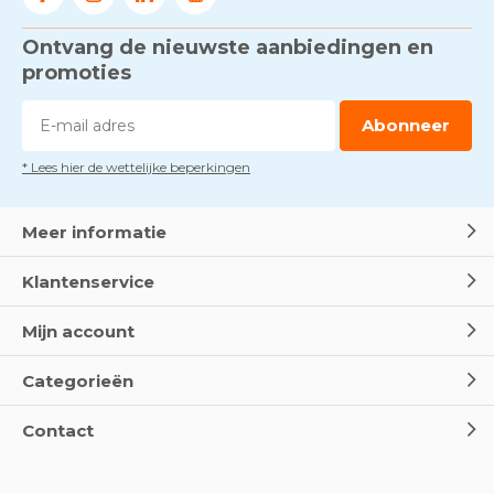
Ontvang de nieuwste aanbiedingen en
Voorkom brand met
rookmelders, hittemelders en
promoties
blusdekens
Door
Marco van Arbowinkel.nl
Abonneer
* Lees hier de wettelijke beperkingen
Dag van de BHV - Als elke
seconde telt
Door
Marco van Arbowinkel.nl
Meer informatie
Klantenservice
Wereld Eerste Hulp Dag 2025
- Leer EHBO red levens
Mijn account
Door
Marco van Arbowinkel.nl
Categorieën
Oogspoel flessen en
Contact
Oogdouches - Wat je moet
weten
Door
Marco van Arbowinkel.nl