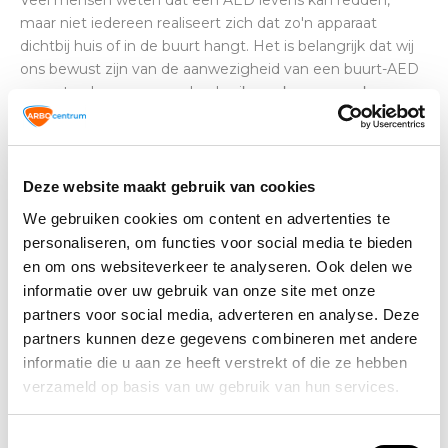
Veel mensen weten dat een AED levens kan redden,
maar niet iedereen realiseert zich dat zo'n apparaat
dichtbij huis of in de buurt hangt. Het is belangrijk dat wij
ons bewust zijn van de aanwezigheid van een buurt-AED
en weten hoe we er snel gebruik van kunnen maken.
Wist je bijvoorbeeld dat de overlevingskans bij een
hartstilstand binnen zes minuten met 50-80% kan
toenemen? Elke minuut dat je wacht, daalt die kans met
Deze website maakt gebruik van cookies
ongeveer 10%. Daarom is snelle hulp, zoals het gebruik
We gebruiken cookies om content en advertenties te
van een AED, zo essentieel.
personaliseren, om functies voor social media te bieden
en om ons websiteverkeer te analyseren. Ook delen we
Wil je meer weten over het gebruik van AED’s of je
informatie over uw gebruik van onze site met onze
aanmelden als burgerhulpverlener? Kijk dan op onze
partners voor social media, adverteren en analyse. Deze
website voor meer informatie en trainingen. Hoe beter en
partners kunnen deze gegevens combineren met andere
breder een
AED
ingezet kan worden, hoe meer levens er
informatie die u aan ze heeft verstrekt of die ze hebben
kunnen worden gered. De vraag “wie mag een AED
verzameld op basis van uw gebruik van hun services.
bedienen?” is dan ook eenvoudig: iedereen mag een AED
bedienen.
Toestemmingsselectie