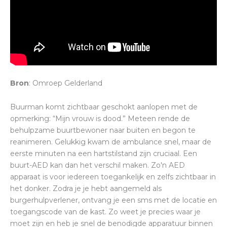
Bron
: Omroep Gelderland
Buurman komt zichtbaar geschokt aanlopen met de
opmerking: “Mijn vrouw is dood.” Meteen rende de
behulpzame buurtbewoner naar buiten en begon te
reanimeren. Gelukkig kwam de ambulance snel, maar de
eerste minuten na een hartstilstand zijn cruciaal. Een
buurt-AED kan dan het verschil maken. Zo'n AED
apparaat is voor iedereen toegankelijk en zelfs zichtbaar in
het donker. Zodra je je hebt aangemeld als
burgerhulpverlener, ontvang je een sms met de locatie en
toegangscode van de kast. Zo weet je precies waar je
moet zijn en heb je snel de benodigde apparatuur binnen