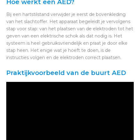
Hoe werkt een AED?
Bij een hartstilstand verwijder je eerst de bovenkleding
van het slachtoffer. Het apparaat begeleidt je vervolgens
stap voor stap: van het plaatsen van de elektroden tot het
geven van een elektrische schok als dat nodig is. Het
systeem is heel gebruiksvriendelijk en praat je door elke
stap heen. Het enige wat je hoeft te doen, is de
instructies volgen en de elektroden correct plaatsen.
Praktijkvoorbeeld van de buurt AED