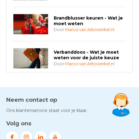
Brandblusser keuren - Wat je
moet weten
Door
Marco van Arbowinkel.nl
Verbanddoos - Wat je moet
weten voor de juiste keuze
Door
Marco van Arbowinkel.nl
AED-apparaten - Welke past
bij jouw situatie?
Door
Marco van Arbowinkel.nl
Neem contact op
Ons klantenservice staat voor je klaar.
Gezond én praktisch veilig
Volg ons
werken - RI&E als basis
Door
Marco van Arbowinkel.nl