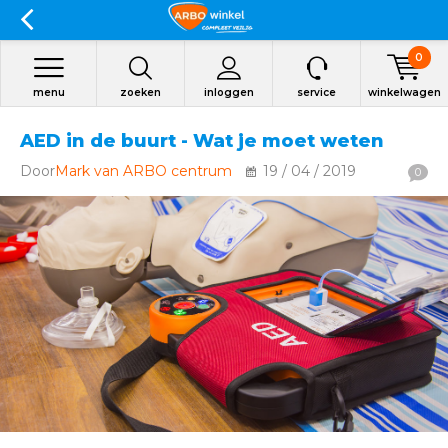
0
menu
zoeken
inloggen
service
winkelwagen
AED in de buurt - Wat je moet weten
Door
Mark van ARBO centrum
19 / 04 / 2019
0