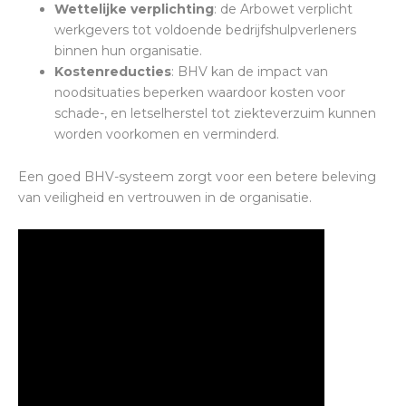
Wettelijke verplichting
: de Arbowet verplicht
werkgevers tot voldoende bedrijfshulpverleners
binnen hun organisatie.
Kostenreducties
: BHV kan de impact van
noodsituaties beperken waardoor kosten voor
schade-, en letselherstel tot ziekteverzuim kunnen
worden voorkomen en verminderd.
Een goed BHV-systeem zorgt voor een betere beleving
van veiligheid en vertrouwen in de organisatie.