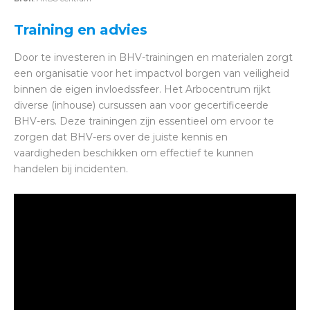
Training en advies
Door te investeren in BHV-trainingen en materialen zorgt
een organisatie voor het impactvol borgen van veiligheid
binnen de eigen invloedssfeer. Het Arbocentrum rijkt
diverse (inhouse) cursussen aan voor gecertificeerde
BHV-ers. Deze trainingen zijn essentieel om ervoor te
zorgen dat BHV-ers over de juiste kennis en
vaardigheden beschikken om effectief te kunnen
handelen bij incidenten.