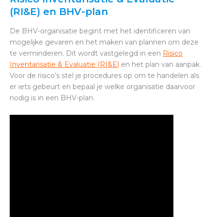
(RI&E) en BHV-plan
De BHV-organisatie begint met het identificeren van
mogelijke gevaren en het maken van plannen om deze
te verminderen. Dit wordt vastgelegd in een
Risico
Inventarisatie & Evaluatie (RI&E)
en het plan van aanpak.
Voor de risico’s stel je procedures op om te handelen als
er iets gebeurt en bepaal je welke organisatie daarvoor
nodig is in een BHV-plan.