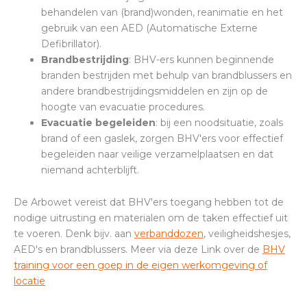
behandelen van (brand)wonden, reanimatie en het
gebruik van een AED (Automatische Externe
Defibrillator).
Brandbestrijding
: BHV-ers kunnen beginnende
branden bestrijden met behulp van brandblussers en
andere brandbestrijdingsmiddelen en zijn op de
hoogte van evacuatie procedures.
Evacuatie begeleiden
: bij een noodsituatie, zoals
brand of een gaslek, zorgen BHV'ers voor effectief
begeleiden naar veilige verzamelplaatsen en dat
niemand achterblijft.
De Arbowet vereist dat BHV'ers toegang hebben tot de
nodige uitrusting en materialen om de taken effectief uit
te voeren. Denk bijv. aan
verbanddozen
, veiligheidshesjes,
AED's en brandblussers. Meer via deze Link over de
BHV
training voor een goep in de eigen werkomgeving of
locatie