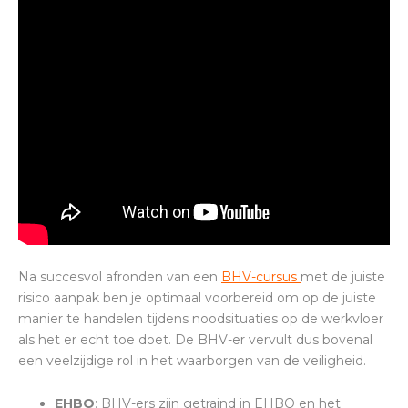
Na succesvol afronden van een
BHV-cursus
met de juiste
risico aanpak ben je optimaal voorbereid om op de juiste
manier te handelen tijdens noodsituaties op de werkvloer
als het er echt toe doet. De BHV-er vervult dus bovenal
een veelzijdige rol in het waarborgen van de veiligheid.
EHBO
: BHV-ers zijn getraind in EHBO en het