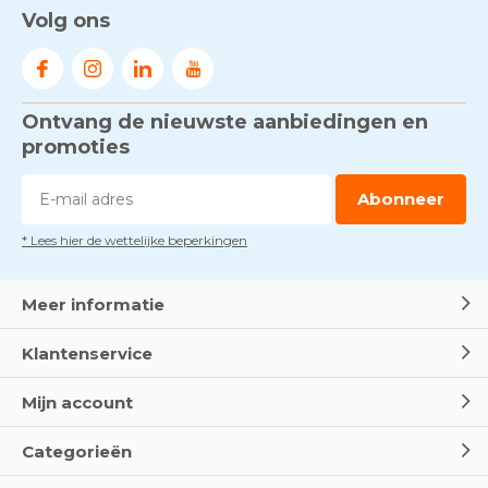
Gezond én praktisch veilig
Volg ons
werken - RI&E als basis
Door
Marco van Arbowinkel.nl
Ontvang de nieuwste aanbiedingen en
Voorkom brand met
rookmelders, hittemelders en
promoties
blusdekens
Door
Marco van Arbowinkel.nl
Abonneer
* Lees hier de wettelijke beperkingen
Dag van de BHV - Als elke
seconde telt
Door
Marco van Arbowinkel.nl
Meer informatie
Klantenservice
Wereld Eerste Hulp Dag 2025
- Leer EHBO red levens
Mijn account
Door
Marco van Arbowinkel.nl
Categorieën
Oogspoel flessen en