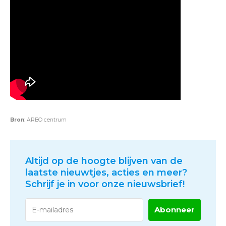
Bron
: ARBO centrum
Altijd op de hoogte blijven van de
laatste nieuwtjes, acties en meer?
Schrijf je in voor onze nieuwsbrief!
Abonneer