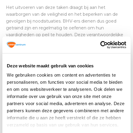
Het uitvoeren van deze taken draagt bij aan het
waarborgen van de veiligheid en het beperken van de
gevolgen bij noodsituaties. BHV-ers dienen dus goed
getraind zijn en regelmatig te oefenen om hun
vaardigheden op peil te houden. Deze verantwoordelijke
taak is ook een waardevolle bijdrage aan de veiligheid op
de werkvloer
Om effectieve BHV te garanderen, zijn noodplannen
Deze website maakt gebruik van cookies
belangrijk. Het is zaak om de BHV te structureren,
We gebruiken cookies om content en advertenties te
bedrijven documenteren hun noodprocedures veelal in
personaliseren, om functies voor social media te bieden
een noodplan. Specifieke opleidingsbehoeften dienen -en
en om ons websiteverkeer te analyseren. Ook delen we
kunnen- optimaal afgestemd te zijn op de RI&E van het
informatie over uw gebruik van onze site met onze
bedrijf, waarbij praktijkgerichtheid en regelmatige
bijscholing belangrijk zijn.
partners voor social media, adverteren en analyse. Deze
partners kunnen deze gegevens combineren met andere
Leidraad of marsroute BHV plan
informatie die u aan ze heeft verstrekt of die ze hebben
verzameld op basis van uw gebruik van hun services.
1. Maak een
risicoanalyse
op de werkvloer. Bij een RI&E