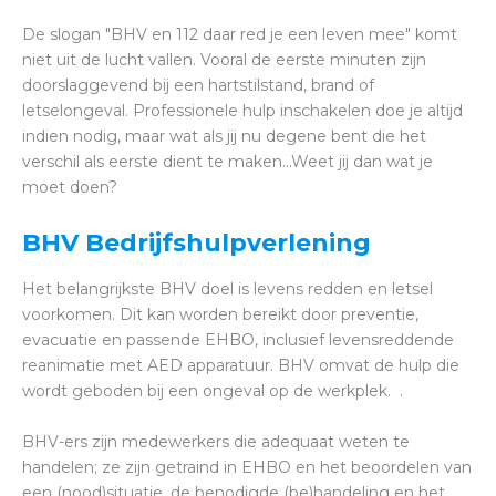
De slogan "BHV en 112 daar red je een leven mee" komt
niet uit de lucht vallen. Vooral de eerste minuten zijn
doorslaggevend bij een hartstilstand, brand of
letselongeval. Professionele hulp inschakelen doe je altijd
indien nodig, maar wat als jij nu degene bent die het
verschil als eerste dient te maken...Weet jij dan wat je
moet doen?
BHV B
edrijfshulpverlening
Het belangrijkste BHV doel is levens redden en letsel
voorkomen. Dit kan worden bereikt door preventie,
evacuatie en passende EHBO, inclusief levensreddende
reanimatie met AED apparatuur. BHV omvat de hulp die
wordt geboden bij een ongeval op de werkplek. .
BHV-ers zijn medewerkers die adequaat weten te
handelen; ze zijn getraind in EHBO en het beoordelen van
een (nood)situatie, de benodigde (be)handeling en het