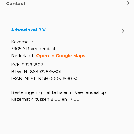
Contact
Oogdouches - Wat je moet
weten
Door
Marco van Arbowinkel.nl
Arbowinkel B.V.
Kazemat 4
3905 NR Veenendaal
Nederland
Open in Google Maps
KVK: 99296802
BTW: NL868922845B01
IBAN: NL91 INGB 0006 3590 60
Bestellingen zijn af te halen in Veenendaal op
Kazemat 4 tussen 8:00 en 17:00.