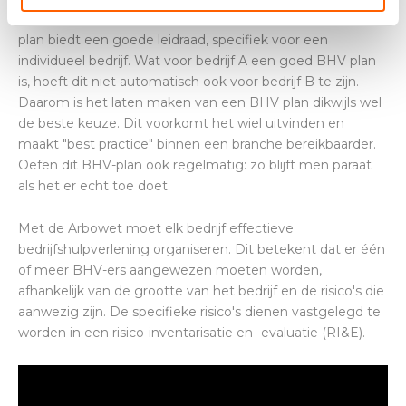
doen in geval van een ongeval of calamiteit. Een BHV
plan biedt een goede leidraad, specifiek voor een
individueel bedrijf. Wat voor bedrijf A een goed BHV plan
is, hoeft dit niet automatisch ook voor bedrijf B te zijn.
Daarom is het laten maken van een BHV plan dikwijls wel
de beste keuze. Dit voorkomt het wiel uitvinden en
maakt "best practice" binnen een branche bereikbaarder.
Oefen dit BHV-plan ook regelmatig: zo blijft men paraat
als het er echt toe doet.
Met de Arbowet moet elk bedrijf effectieve
bedrijfshulpverlening organiseren. Dit betekent dat er één
of meer BHV-ers aangewezen moeten worden,
afhankelijk van de grootte van het bedrijf en de risico's die
aanwezig zijn. De specifieke risico's dienen vastgelegd te
worden in een risico-inventarisatie en -evaluatie (RI&E).