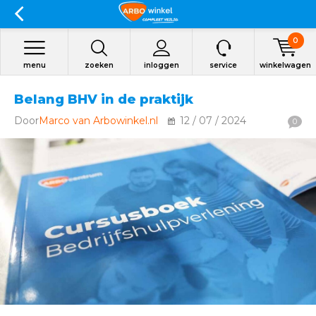
0
menu
zoeken
inloggen
service
winkelwagen
Belang BHV in de praktijk
Door
Marco van Arbowinkel.nl
12 / 07 / 2024
0