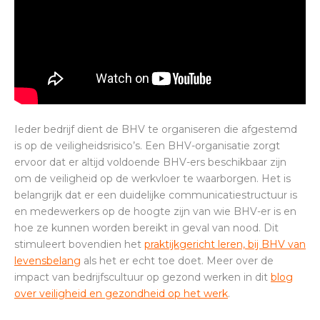
Ieder bedrijf dient de BHV te organiseren die afgestemd
is op de veiligheidsrisico’s. Een BHV-organisatie zorgt
ervoor dat er altijd voldoende BHV-ers beschikbaar zijn
om de veiligheid op de werkvloer te waarborgen. Het is
belangrijk dat er een duidelijke communicatiestructuur is
en medewerkers op de hoogte zijn van wie BHV-er is en
hoe ze kunnen worden bereikt in geval van nood. Dit
stimuleert bovendien het
praktijkgericht leren, bij BHV van
levensbelang
als het er echt toe doet. Meer over de
impact van bedrijfscultuur op gezond werken in dit
blog
over veiligheid en gezondheid op het werk
.