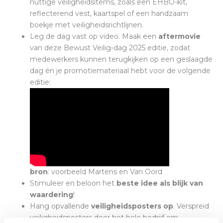
nuttige veiligheidsitems, zoals een EHBO-kit,
reflecterend vest, kaartspel of een handzaam
boekje met veiligheidsrichtlijnen.
Leg de dag vast op video. Maak een
aftermovie
van deze Bewust Veilig-dag 2025 editie, zodat
medewerkers kunnen terugkijken op een geslaagde
dag én je promotiemateriaal hebt voor de volgende
editie:
bron
: voorbeeld Martens en Van Oord
Stimuleer en beloon het
beste idee als blijk van
waardering
!
Hang opvallende
veiligheidsposters op
. Verspreid
veiligheidsposters door het hele bedrijf om