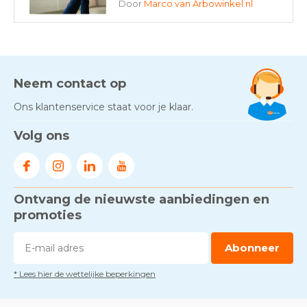
Door
Marco van Arbowinkel.nl
AED-apparaten - Welke past
bij jouw situatie?
Door
Marco van Arbowinkel.nl
Neem contact op
Ons klantenservice staat voor je klaar.
Gezond én praktisch veilig
Volg ons
werken - RI&E als basis
Door
Marco van Arbowinkel.nl
Ontvang de nieuwste aanbiedingen en
Voorkom brand met
rookmelders, hittemelders en
promoties
blusdekens
Door
Marco van Arbowinkel.nl
Abonneer
* Lees hier de wettelijke beperkingen
Dag van de BHV - Als elke
seconde telt
Door
Marco van Arbowinkel.nl