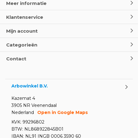
Meer informatie
Klantenservice
Wereld Eerste Hulp Dag 2025
- Leer EHBO red levens
Mijn account
Door
Marco van Arbowinkel.nl
Categorieën
Oogspoel flessen en
Contact
Oogdouches - Wat je moet
weten
Door
Marco van Arbowinkel.nl
Arbowinkel B.V.
Kazemat 4
3905 NR Veenendaal
Nederland
Open in Google Maps
KVK: 99296802
BTW: NL868922845B01
IBAN: NL91 INGB 0006 3590 60