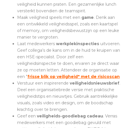
veiligheid kunnen praten. Een gezamenlijke lunch
versterkt bovendien de teamspirit.
Maak veiligheid speels met een
game
. Denk aan
een ontwikkeld veiligheidsspel, zoals een kaartspel
of memory, om veiligheidsbewustzijn op een leuke
manier te vergroten.
Laat medewerkers
werkplekinspecties
uitvoeren.
Geef collega’s de kans om in de huid te kruipen van
een HSE-specialist. Door zelf een
veiligheidsinspectie te doen, ervaren ze direct waar
ze op moeten letten. Attendeer de organisatie op
een "
frisse blik op veiligheid" met de
risicoscan
Verstuur een inspirerende
veiligheidsnieuwsbrief
.
Deel een organisatiebrede versie met praktische
veiligheidstips en nieuwtjes. Gebruik aantrekkelijke
visuals, zoals video en design, om de boodschap
krachtig over te brengen.
Geef een
veiligheids-goodiebag cadeau
. Verras
medewerkers met een goodiebag gevuld met