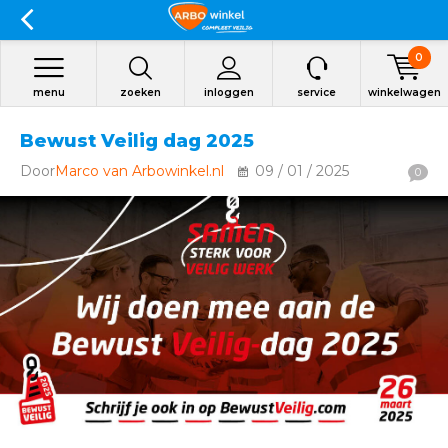
0
menu
zoeken
inloggen
service
winkelwagen
Bewust Veilig dag 2025
Door
Marco van Arbowinkel.nl
09 / 01 / 2025
0