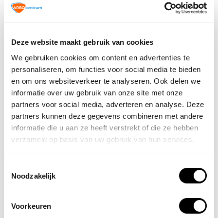
medewerkers bewust te maken van werkveiligheid.
Maak ze extra interactief met een QR-code die leidt
naar een video, app of portaal met aanvullende
informatie. In de FAQ's zijn nog een aantal
Deze website maakt gebruik van cookies
praktijkvoorbeelden opgenomen.
We gebruiken cookies om content en advertenties te
personaliseren, om functies voor social media te bieden
en om ons websiteverkeer te analyseren. Ook delen we
Bewust Veilig dag poster pdf
informatie over uw gebruik van onze site met onze
partners voor social media, adverteren en analyse. Deze
partners kunnen deze gegevens combineren met andere
Wil je meedoen om te laten zien dat veilig en gezond
informatie die u aan ze heeft verstrekt of die ze hebben
werken binnen uw bedrijf hoog op de agenda staat? Meld
verzameld op basis van uw gebruik van hun services.
je bedrijf dan nu alvast aan via de link:
doe mee op 26
maart 2025
Veiligheid is niet alleen een recht, maar ook
een gedeelde verantwoordelijkheid. Deze dag moedigt
Toestemmingsselectie
zowel werkgevers als werknemers aan om
Noodzakelijk
veiligheidsmaatregelen te evalueren en waar nodig
verbeteringen door te voeren. Laten we deze dag
Voorkeuren
benutten als een springplank naar een veiligere toekomst