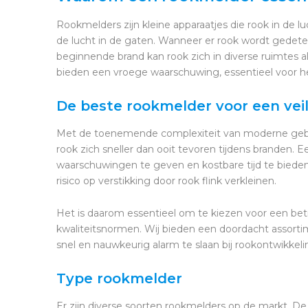
Rookmelders zijn kleine apparaatjes die rook in de 
de lucht in de gaten. Wanneer er rook wordt gedete
beginnende brand kan rook zich in diverse ruimtes al
bieden een vroege waarschuwing, essentieel voor h
De beste rookmelder voor een vei
Met de toenemende complexiteit van moderne gebou
rook zich sneller dan ooit tevoren tijdens branden. 
waarschuwingen te geven en kostbare tijd te bieden. 
risico op verstikking door rook flink verkleinen.
Het is daarom essentieel om te kiezen voor een be
kwaliteitsnormen. Wij bieden een doordacht assort
snel en nauwkeurig alarm te slaan bij rookontwikkeli
Type rookmelder
Er zijn diverse soorten rookmelders op de markt. 