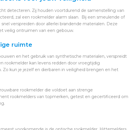
lucht detecteren. Zij houden voortdurend de samenstelling van
cteerd, zal een rookmelder alarm slaan. Bij een smeulende of
 snel verspreiden door allerlei brandende materialen. Deze
et veilig ontruimen van een gebouw.
lige ruimte
wen en het gebruik van synthetische materialen, verspreidt
Een rookmelder kan levens redden door vroegtijdig
Zo kun je jezelf en dierbaren in veiligheid brengen en het
trouwbare rookmelder die voldoet aan strenge
iment rookmelders van topmerken, getest en gecertificeerd om
ng.
De meest voorkomende is de optische rookmelder. Hittemelders