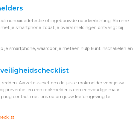
melders
koolmonoxidedetectie of ingebouwde noodverlichting. Slimme
met je smartphone zodat je overal meldingen ontvangt bij
 op je smartphone, waardoor je meteen hulp kunt inschakelen en
eiligheidschecklist
redden. Aarzel dus niet om de juiste rookmelder voor jouw
t bij preventie, en een rookmelder is een eenvoudige maar
daag nog contact met ons op om jouw leefomgeving te
ecklist
.