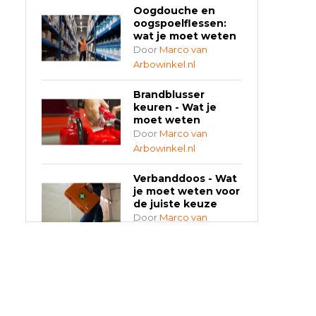
Oogdouche en
oogspoelflessen:
wat je moet weten
Door
Marco van
Arbowinkel.nl
Brandblusser
keuren - Wat je
moet weten
Door
Marco van
Arbowinkel.nl
Verbanddoos - Wat
je moet weten voor
de juiste keuze
Door
Marco van
Arbowinkel.nl
AED-apparaten -
Welke past bij jouw
situatie?
Door
Marco van