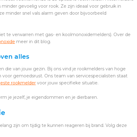
minder gevoelig voor rook. Ze zijn ideaal voor gebruik in
 minder snel vals alarm geven door bijvoorbeeld
niet te verwarren met gas- en koolmonoxidemelders). Over de
onoxide
meer in dit blog.
oven alles
 en die van jouw gezin. Bij ons vind je rookmelders van hoge
n voor gemoedsrust. Ons team van servicespecialisten staat
b
este rookmelder
voor jouw specifieke situatie.
m je jezelf, je eigendommen en je dierbaren.
ie
lang zijn om tijdig te kunnen reageren bij brand. Volg deze