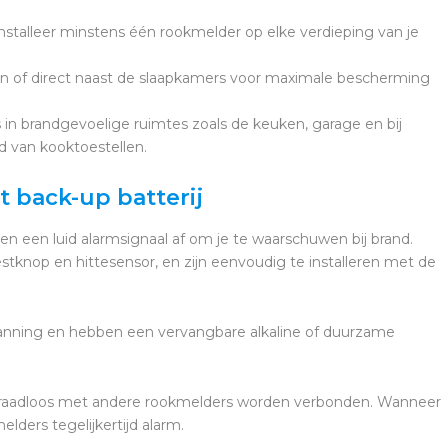
nstalleer minstens één rookmelder op elke verdieping van je
in of direct naast de slaapkamers voor maximale bescherming
in brandgevoelige ruimtes zoals de keuken, garage en bij
d van kooktoestellen.
 back-up batterij
 een luid alarmsignaal af om je te waarschuwen bij brand.
stknop en hittesensor, en zijn eenvoudig te installeren met de
panning en hebben een vervangbare alkaline of duurzame
 draadloos met andere rookmelders worden verbonden. Wanneer
lders tegelijkertijd alarm.