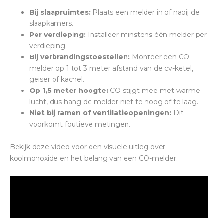
Bij slaapruimtes:
Plaats een melder in of nabij de
slaapkamers.
Per verdieping:
Installeer minstens één melder per
verdieping.
Bij verbrandingstoestellen:
Monteer een CO-
melder op 1 tot 3 meter afstand van de cv-ketel,
geiser of kachel.
Op 1,5 meter hoogte:
CO stijgt mee met warme
lucht, dus hang de melder niet te hoog of te laag.
Niet bij ramen of ventilatieopeningen:
Dit
voorkomt foutieve metingen.
Bekijk deze video voor een visuele uitleg over
koolmonoxide en het belang van een CO-melder: