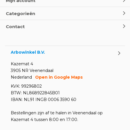
Mijn account
Door
Marco van Arbowinkel.nl
Categorieën
Oogspoel flessen en
Contact
Oogdouches - Wat je moet
weten
Door
Marco van Arbowinkel.nl
Arbowinkel B.V.
Kazemat 4
3905 NR Veenendaal
Nederland
Open in Google Maps
KVK: 99296802
BTW: NL868922845B01
IBAN: NL91 INGB 0006 3590 60
Bestellingen zijn af te halen in Veenendaal op
Kazemat 4 tussen 8:00 en 17:00.