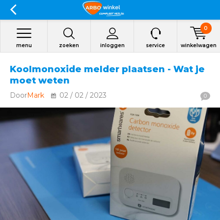
0
menu
zoeken
inloggen
service
winkelwagen
Koolmonoxide melder plaatsen - Wat je
moet weten
Door
Mark
02 / 02 / 2023
0