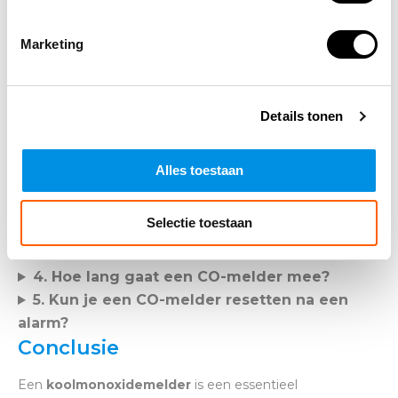
Extra functies:
Digitaal display, geheugenfunctie,
app-koppeling.
Marketing
Levensduur:
Gemiddeld
5 tot 10 jaar
, afhankelijk
van het model.
Details tonen
Veelgestelde vragen (FAQ)
1. Hoe vaak moet ik mijn
Alles toestaan
koolmonoxidemelder testen?
2. Zijn koolmonoxidemelders verplicht?
Selectie toestaan
3. Wat is het verschil tussen een rookmelder
en een CO-melder?
4. Hoe lang gaat een CO-melder mee?
5. Kun je een CO-melder resetten na een
alarm?
Conclusie
Een
koolmonoxidemelder
is een essentieel