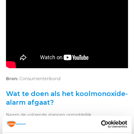
Bron:
Consumentenbond
Wat te doen als het koolmonoxide-
alarm afgaat?
Neem de volgende stappen onmiddellijk:
Verlaat direct de ruimte
en ga naar frisse lucht.