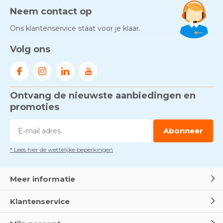
Door
Marco van Arbowinkel.nl
Neem contact op
Ons klantenservice staat voor je klaar.
Gezond én praktisch veilig
Volg ons
werken - RI&E als basis
Door
Marco van Arbowinkel.nl
Ontvang de nieuwste aanbiedingen en
Voorkom brand met
rookmelders, hittemelders en
promoties
blusdekens
Door
Marco van Arbowinkel.nl
Abonneer
* Lees hier de wettelijke beperkingen
Dag van de BHV - Als elke
seconde telt
Door
Marco van Arbowinkel.nl
Meer informatie
Klantenservice
Wereld Eerste Hulp Dag 2025
- Leer EHBO red levens