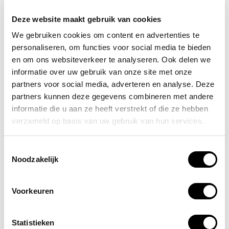
Controleer symptomen
bij jezelf en huisgenoten.
Ventileer
door ramen en deuren te openen.
Deze website maakt gebruik van cookies
Schakel apparaten uit
zoals de cv-ketel of
We gebruiken cookies om content en advertenties te
gaskachel.
personaliseren, om functies voor social media te bieden
Bel 112
en waarschuw de hulpdiensten.
en om ons websiteverkeer te analyseren. Ook delen we
Laat een monteur de installatie controleren
informatie over uw gebruik van onze site met onze
voordat je terugkeert.
partners voor social media, adverteren en analyse. Deze
partners kunnen deze gegevens combineren met andere
Welke koolmonoxidemelder moet je
informatie die u aan ze heeft verstrekt of die ze hebben
kopen?
verzameld op basis van uw gebruik van hun services.
Let op deze kenmerken bij het kiezen van een CO-
melder:
Toestemmingsselectie
Noodzakelijk
Certificering:
Voldoet aan norm
EN 50291
voor
veiligheid.
Voorkeuren
Voeding:
Werkt op batterijen of netstroom (met
noodaccu).
Sensor:
Elektrochemische sensoren
zijn het
Statistieken
betrouwbaarst.