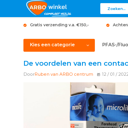
Gratis verzending v.a. €150,-
Achter
Kies een categorie
PFAS-/Fluo
De voordelen van een conta
Door
Ruben van ARBO centrum
12 / 01 / 202