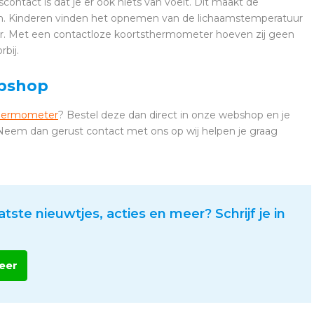
ontact is dat je er ook niets van voelt. Dit maakt de
en. Kinderen vinden het opnemen van de lichaamstemperatuur
voor. Met een contactloze koortsthermometer hoeven zij geen
bij.
ebshop
thermometer
? Bestel deze dan direct in onze webshop en je
 Neem dan gerust contact met ons op wij helpen je graag
atste nieuwtjes, acties en meer? Schrijf je in
eer