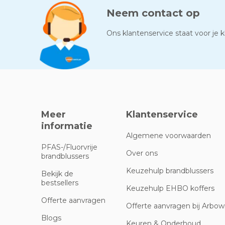
Neem contact op
Ons klantenservice staat voor je kl
Meer
Klantenservice
informatie
Algemene voorwaarden
PFAS-/Fluorvrije
Over ons
brandblussers
Keuzehulp brandblussers
Bekijk de
bestsellers
Keuzehulp EHBO koffers
Offerte aanvragen
Offerte aanvragen bij Arbowi
Blogs
Keuren & Onderhoud