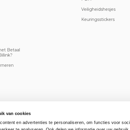
Veiligheidshesjes
Keuringsstickers
met Betaal
illink?
urneren
ik van cookies
ontent en advertenties te personaliseren, om functies voor soci
erkeer te analyseren. Ook delen we informatie over uw gebruik