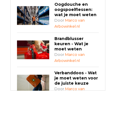
Oogdouche en
oogspoelflessen:
wat je moet weten
Door
Marco van
Arbowinkel.nl
Brandblusser
keuren - Wat je
moet weten
Door
Marco van
Arbowinkel.nl
Verbanddoos - Wat
je moet weten voor
de juiste keuze
Door
Marco van
Arbowinkel.nl
AED-apparaten -
Welke past bij jouw
situatie?
Door
Marco van