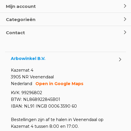
- Leer EHBO red levens
Mijn account
Door
Marco van Arbowinkel.nl
Categorieën
Oogspoel flessen en
Contact
Oogdouches - Wat je moet
weten
Door
Marco van Arbowinkel.nl
Arbowinkel B.V.
Kazemat 4
3905 NR Veenendaal
Nederland
Open in Google Maps
KVK: 99296802
BTW: NL868922845B01
IBAN: NL91 INGB 0006 3590 60
Bestellingen zijn af te halen in Veenendaal op
Kazemat 4 tussen 8:00 en 17:00.