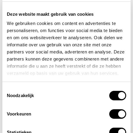
horeca
Deze website maakt gebruik van cookies
Stap in de wereld van veiligheid met ons complete
veiligheidspakket voor de horeca
! Speciaal voor jou als
We gebruiken cookies om content en advertenties te
horecaondernemer hebben we dit pakket samengesteld,
personaliseren, om functies voor social media te bieden
zodat jij en jouw team altijd voorbereid zijn op
en om ons websiteverkeer te analyseren. Ook delen we
noodsituaties.
informatie over uw gebruik van onze site met onze
partners voor social media, adverteren en analyse. Deze
partners kunnen deze gegevens combineren met andere
informatie die u aan ze heeft verstrekt of die ze hebben
verzameld op basis van uw gebruik van hun services.
Toestemmingsselectie
Noodzakelijk
Voorkeuren
Statistieken