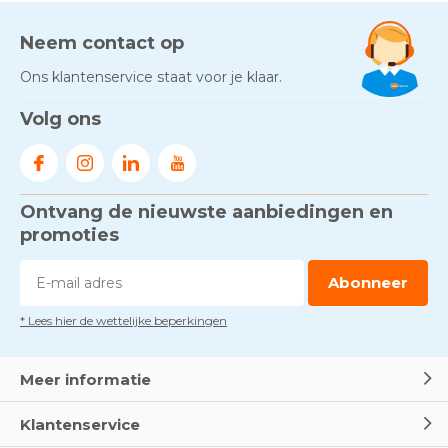
bij jouw situatie?
Door
Marco van Arbowinkel.nl
Neem contact op
Ons klantenservice staat voor je klaar.
Gezond én praktisch veilig
Volg ons
werken - RI&E als basis
Door
Marco van Arbowinkel.nl
Ontvang de nieuwste aanbiedingen en
Voorkom brand met
rookmelders, hittemelders en
promoties
blusdekens
Door
Marco van Arbowinkel.nl
Abonneer
* Lees hier de wettelijke beperkingen
Dag van de BHV - Als elke
seconde telt
Door
Marco van Arbowinkel.nl
Meer informatie
Klantenservice
Wereld Eerste Hulp Dag 2025