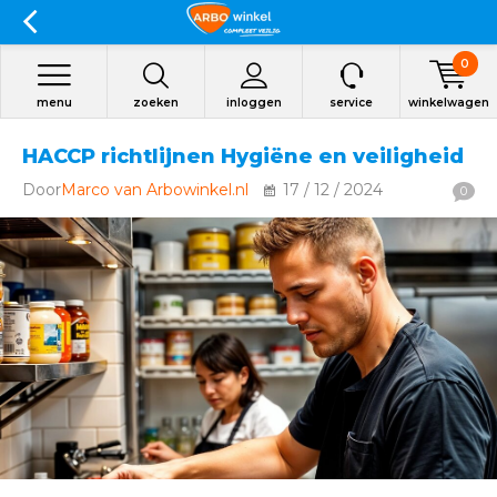
0
menu
zoeken
inloggen
service
winkelwagen
HACCP richtlijnen Hygiëne en veiligheid
Door
Marco van Arbowinkel.nl
17 / 12 / 2024
0