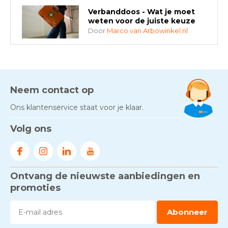
Verbanddoos - Wat je moet
weten voor de juiste keuze
Door
Marco van Arbowinkel.nl
AED-apparaten - Welke past
bij jouw situatie?
Door
Marco van Arbowinkel.nl
Neem contact op
Ons klantenservice staat voor je klaar.
Gezond én praktisch veilig
Volg ons
werken - RI&E als basis
Door
Marco van Arbowinkel.nl
Ontvang de nieuwste aanbiedingen en
Voorkom brand met
rookmelders, hittemelders en
promoties
blusdekens
Door
Marco van Arbowinkel.nl
Abonneer