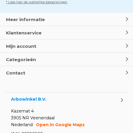
* Lees hier de wettelijke beperkingen
Dag van de BHV - Als elke
seconde telt
Door
Marco van Arbowinkel.nl
Meer informatie
Klantenservice
Wereld Eerste Hulp Dag 2025
- Leer EHBO red levens
Mijn account
Door
Marco van Arbowinkel.nl
Categorieën
Oogspoel flessen en
Contact
Oogdouches - Wat je moet
weten
Door
Marco van Arbowinkel.nl
Arbowinkel B.V.
Kazemat 4
3905 NR Veenendaal
Nederland
Open in Google Maps