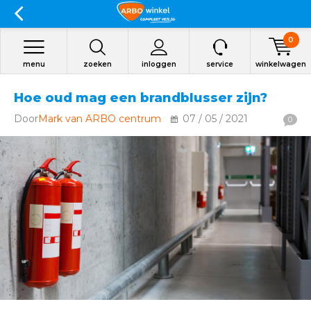
0
menu
zoeken
inloggen
service
winkelwagen
Hoe oud mag een brandblusser zijn?
Door
Mark van ARBO centrum
07 / 05 / 2021
0