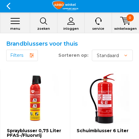
0
menu
zoeken
inloggen
service
winkelwagen
Brandblussers voor thuis
Filters
Sorteren op:
Sprayblusser 0,75 Liter
Schuimblusser 6 Liter
PFAS-/Fluorvrij