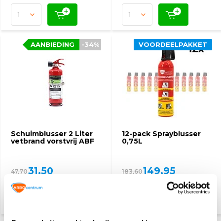
AANBIEDING
-34%
VOORDEELPAKKET
Schuimblusser 2 Liter
12-pack Sprayblusser
vetbrand vorstvrij ABF
0,75L
31,50
149,95
47,70
183,60
(38,12 Incl. btw)
(181,44 Incl. btw)