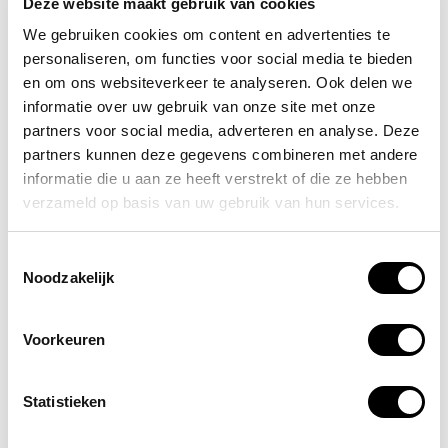
Deze website maakt gebruik van cookies
Betrouwbare thuis brandblussers:
We gebruiken cookies om content en advertenties te
bescherming voor jouw huis
personaliseren, om functies voor social media te bieden
en om ons websiteverkeer te analyseren. Ook delen we
Onze thuis brandblussers bieden een geruststellende
informatie over uw gebruik van onze site met onze
oplossing voor noodsituaties in huis. Met hun
partners voor social media, adverteren en analyse. Deze
gebruiksvriendelijkheid en doeltreffendheid zijn ze
partners kunnen deze gegevens combineren met andere
essentieel voor het beschermen van je huis en je
informatie die u aan ze heeft verstrekt of die ze hebben
dierbaren tegen brandgevaar.
verzameld op basis van uw gebruik van hun services.
ARBO centrum is gespecialiseerd in veiligheidsartikelen,
Toestemmingsselectie
waardoor we precies weten aan welke veiligheidseisen
Noodzakelijk
onze artikelen moeten voldoen. Bij ons vind je enkel
veiligheidsartikelen van de beste kwaliteit tegen
voordelige prijzen.
Voorkeuren
Snel en effectief in geval van nood
Statistieken
Met een eenvoudige bediening staan onze brandblussers
paraat om snel en effectief te reageren op elke