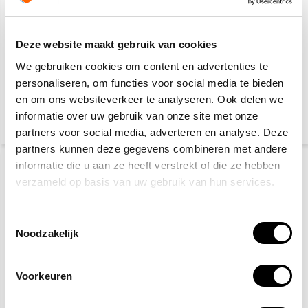
Deze website maakt gebruik van cookies
Brandblusser pictogram
Burnshield
We gebruiken cookies om content en advertenties te
brandwondengel
personaliseren, om functies voor social media te bieden
en om ons websiteverkeer te analyseren. Ook delen we
3,10
8,20
informatie over uw gebruik van onze site met onze
(3,75 Incl. btw)
(8,94 Incl. btw)
partners voor social media, adverteren en analyse. Deze
partners kunnen deze gegevens combineren met andere
informatie die u aan ze heeft verstrekt of die ze hebben
verzameld op basis van uw gebruik van hun services.
Toestemmingsselectie
Noodzakelijk
Pictogram
Blusdeken hardcase
Voorkeuren
gebruiksaanwijzing
100 x 100 cm
CO2-
Koolzuursneeuwblusser