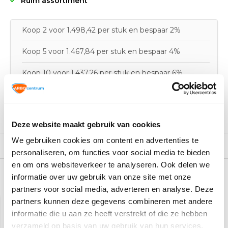
Ruim assortiment
Koop 2 voor 1.498,42 per stuk en bespaar 2%
Koop 5 voor 1.467,84 per stuk en bespaar 4%
Koop 10 voor 1.437,26 per stuk en bespaar 6%
Productomschrijving
Deze website maakt gebruik van cookies
We gebruiken cookies om content en advertenties te
Specificaties
personaliseren, om functies voor social media te bieden
en om ons websiteverkeer te analyseren. Ook delen we
informatie over uw gebruik van onze site met onze
Recent bekeken
partners voor social media, adverteren en analyse. Deze
partners kunnen deze gegevens combineren met andere
AANBIEDING
-1%
informatie die u aan ze heeft verstrekt of die ze hebben
verzameld op basis van uw gebruik van hun services.