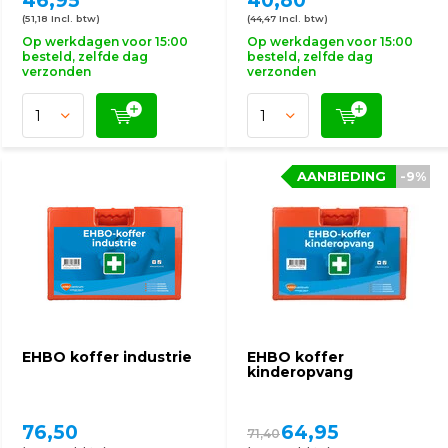
46,95
40,80
(51,18 Incl. btw)
(44,47 Incl. btw)
Op werkdagen voor 15:00
Op werkdagen voor 15:00
besteld, zelfde dag
besteld, zelfde dag
verzonden
verzonden
AANBIEDING
-9%
EHBO koffer industrie
EHBO koffer
kinderopvang
76,50
64,95
71,40