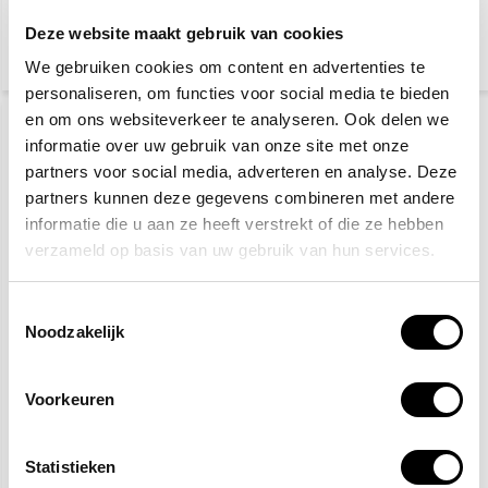
verzonden
verzonden
Deze website maakt gebruik van cookies
We gebruiken cookies om content en advertenties te
personaliseren, om functies voor social media te bieden
en om ons websiteverkeer te analyseren. Ook delen we
DETECTABLE (HACCP)
informatie over uw gebruik van onze site met onze
partners voor social media, adverteren en analyse. Deze
partners kunnen deze gegevens combineren met andere
informatie die u aan ze heeft verstrekt of die ze hebben
verzameld op basis van uw gebruik van hun services.
Toestemmingsselectie
EHBO koffer bouw
EHBO-koffer horeca
Noodzakelijk
HACCP
71,40
70,40
Voorkeuren
(77,83 Incl. btw)
(76,74 Incl. btw)
Op werkdagen voor 15:00
Op werkdagen voor 15:00
besteld, zelfde dag
besteld, zelfde dag
Statistieken
verzonden
verzonden