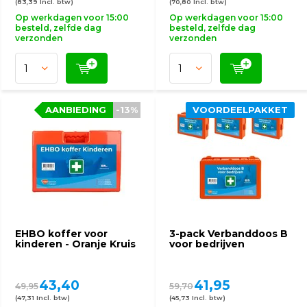
(83,39 Incl. btw)
(70,80 Incl. btw)
Op werkdagen voor 15:00
Op werkdagen voor 15:00
besteld, zelfde dag
besteld, zelfde dag
verzonden
verzonden
AANBIEDING
-13%
VOORDEELPAKKET
EHBO koffer voor
3-pack Verbanddoos B
kinderen - Oranje Kruis
voor bedrijven
43,40
41,95
49,95
59,70
(47,31 Incl. btw)
(45,73 Incl. btw)