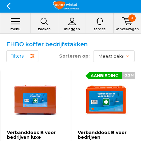
0
menu
zoeken
inloggen
service
winkelwagen
EHBO koffer bedrijfstakken
Filters
Sorteren op:
AANBIEDING
-33%
Verbanddoos B voor
Verbanddoos B voor
bedrijven luxe
bedrijven