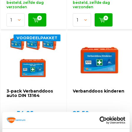
besteld, zelfde dag
besteld, zelfde dag
verzonden
verzonden
VOORDEELPAKKET
3-pack Verbanddoos
Verbanddoos kinderen
auto DIN 13164
34,95
25,50
47,70
(38,10 Incl. btw)
(27,80 Incl. btw)
Op werkdagen voor 15:00
Op werkdagen voor 15:00
besteld, zelfde dag
besteld, zelfde dag