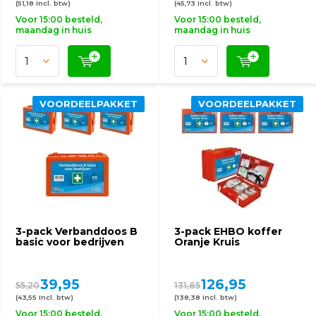
(51,18 Incl. btw)
(45,73 Incl. btw)
Voor 15:00 besteld,
Voor 15:00 besteld,
maandag in huis
maandag in huis
VOORDEELPAKKET
VOORDEELPAKKET
3-pack Verbanddoos B
3-pack EHBO koffer
basic voor bedrijven
Oranje Kruis
39,95
126,95
55,20
131,85
(43,55 Incl. btw)
(138,38 Incl. btw)
Voor 15:00 besteld,
Voor 15:00 besteld,