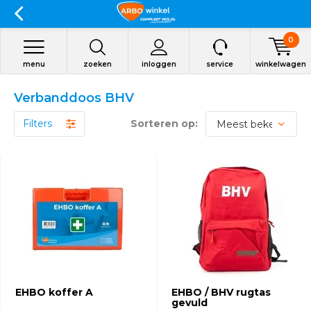
0
menu
zoeken
inloggen
service
winkelwagen
Verbanddoos BHV
Filters
Sorteren op:
EHBO koffer A
EHBO / BHV rugtas
gevuld