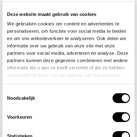
1x Mondkapje voor beademing
Deze website maakt gebruik van cookies
1x Rol hechtpleister breed 500x2,5 cm
We gebruiken cookies om content en advertenties te
personaliseren, om functies voor social media te bieden
1x Reddingsdeken folie 210x160 cm
en om ons websiteverkeer te analyseren. Ook delen we
informatie over uw gebruik van onze site met onze
1x Lister verbandschaar RVS
partners voor social media, adverteren en analyse. Deze
partners kunnen deze gegevens combineren met andere
1x Pincet 9 cm RVS
informatie die u aan ze heeft verstrekt of die ze hebben
verzameld op basis van uw gebruik van hun services.
1x Set wegwerphandschoenen a 4 stuks
1x Set hechtstrips minimaal 10 stuks
Toestemmingsselectie
Noodzakelijk
2x Ideaalwindsel 400x6 cm
Voorkeuren
1x Stappenplan eerste hulp
2x Ideaalwindsel 400x8 cm
Statistieken