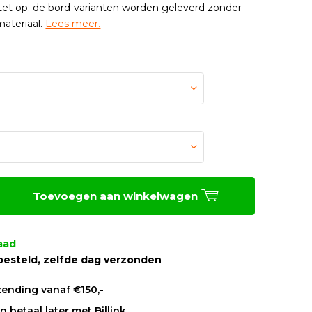
et op: de bord-varianten worden geleverd zonder
ateriaal.
Lees meer.
Toevoegen aan winkelwagen
aad
besteld, zelfde dag verzonden
zending vanaf €150,-
 betaal later met Billink