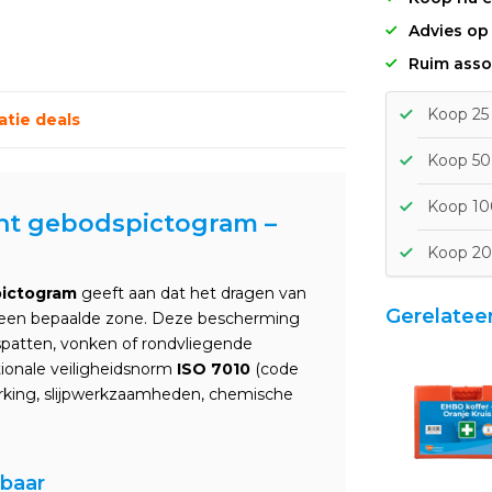
Advies op
Ruim asso
Koop 25 
tie deals
Koop 50 
Koop 100
ht gebodspictogram –
Koop 20
pictogram
geeft aan dat het dragen van
Gerelatee
n een bepaalde zone. Deze bescherming
spatten, vonken of rondvliegende
tionale veiligheidsnorm
ISO 7010
(code
werking, slijpwerkzaamheden, chemische
nbaar