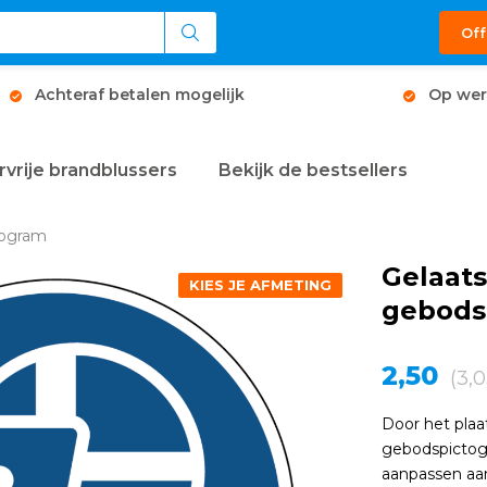
Off
Achteraf betalen mogelijk
Op wer
rvrije brandblussers
Bekijk de bestsellers
togram
Gelaat
KIES JE AFMETING
gebods
2,50
(3,0
Door het plaa
gebodspictog
aanpassen aan