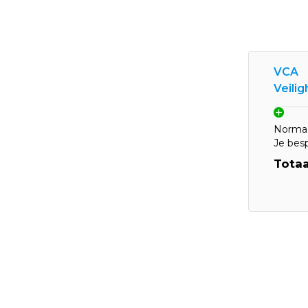
VCA
Veili
Normaa
Je bes
Totaa