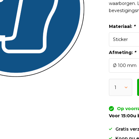
waarborgen. L
bevestigingsm
Materiaal:
*
Afmeting:
*
Op voorr
Voor 15:00u 
Gratis ver
Koop nu en