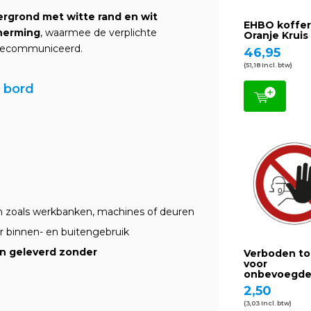
rgrond met witte rand en wit
EHBO koffe
herming
, waarmee de verplichte
Oranje Kruis
t gecommuniceerd.
46,95
(51,18 Incl. btw)
f bord
n zoals werkbanken, machines of deuren
r binnen- en buitengebruik
en geleverd zonder
Verboden t
voor
onbevoegd
2,50
(3,03 Incl. btw)