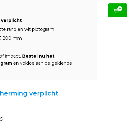
)
verplicht
te rand en wit pictogram
n Ø 200 mm
 of impact.
Bestel nu het
ogram
en voldoe aan de geldende
cherming verplicht
85