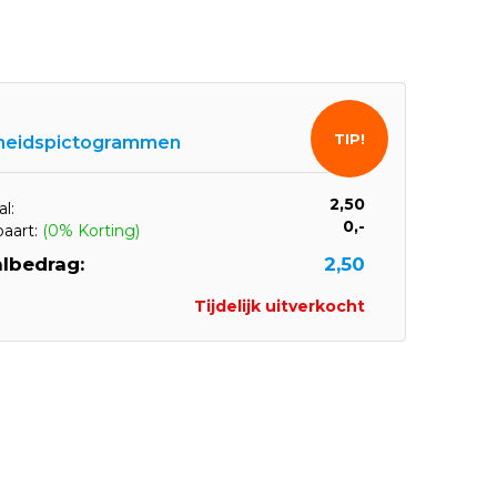
TIP!
gheidspictogrammen
2,50
l:
0,-
paart:
(0% Korting)
lbedrag:
2,50
Tijdelijk uitverkocht