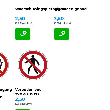
r
Waarschuwingspictogram
Algemeen gebod
2,50
2,50
(3,03 Incl. btw)
(3,03 Incl. btw)
oegang
Verboden voor
voetgangers
en
2,50
(3,03 Incl. btw)