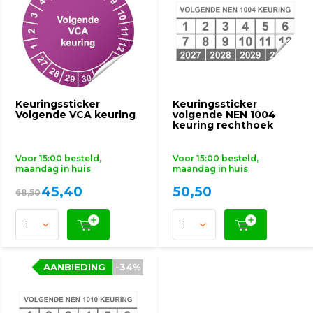
Keuringssticker
Keuringssticker
Volgende VCA keuring
volgende NEN 1004
keuring rechthoek
Voor 15:00 besteld,
Voor 15:00 besteld,
maandag in huis
maandag in huis
45,40
50,50
68,50
AANBIEDING
AANBIEDING
-34%
-34%