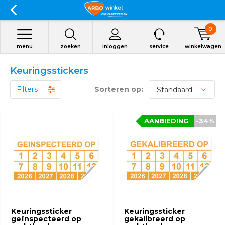
0
menu
zoeken
inloggen
service
winkelwagen
Keuringsstickers
Filters
Sorteren op:
AANBIEDING
AANBIEDING
-34%
-34%
Keuringssticker
Keuringssticker
geïnspecteerd op
gekalibreerd op