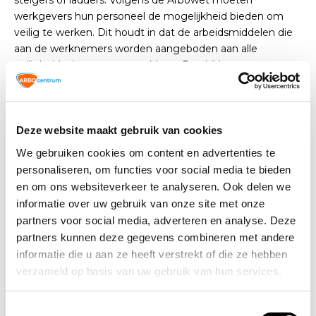
steigers of ladders. Volgens de Arbowet moeten
werkgevers hun personeel de mogelijkheid bieden om
veilig te werken. Dit houdt in dat de arbeidsmiddelen die
aan de werknemers worden aangeboden aan alle
veiligheidseisen moeten voldoen. Daarbij hoort een
periodieke controle op defecten en gebreken.
Deze wetgeving is uitgewerkt in de verschillende NEN-
normen. NEN staat voor Nederlandse Norm. Het is een
Deze website maakt gebruik van cookies
uitwerking van onder andere de wetgeving op het gebied
We gebruiken cookies om content en advertenties te
van veilig werken. Het bevat aanbevelingen waar
personaliseren, om functies voor social media te bieden
arbeidsmiddelen aan moeten voldoen met inachtneming
en om ons websiteverkeer te analyseren. Ook delen we
van de wet- en regelgeving.
informatie over uw gebruik van onze site met onze
partners voor social media, adverteren en analyse. Deze
In de NEN-normen staat onder andere beschreven dat
partners kunnen deze gegevens combineren met andere
apparaten en installaties periodiek gecontroleerd moeten
informatie die u aan ze heeft verstrekt of die ze hebben
worden op veiligheid en defecten. Deze keuringen
verzameld op basis van uw gebruik van hun services.
mogen alleen worden uitgevoerd door een daarvoor
opgeleide keurmeester. De resultaten van de keuring
Toestemmingsselectie
worden vastgelegd in een keuringsrapport. Dat rapport