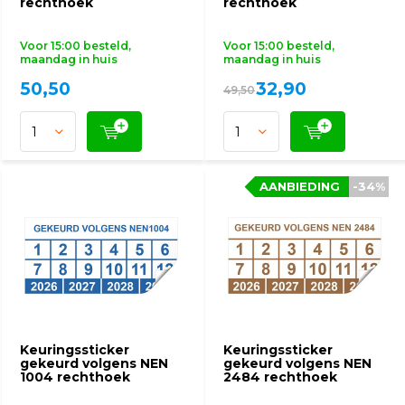
rechthoek
rechthoek
Voor 15:00 besteld,
Voor 15:00 besteld,
maandag in huis
maandag in huis
50,50
32,90
49,50
AANBIEDING
AANBIEDING
-34%
-34%
Keuringssticker
Keuringssticker
gekeurd volgens NEN
gekeurd volgens NEN
1004 rechthoek
2484 rechthoek