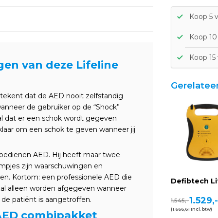
Koop 5 v
Koop 10 
Koop 15 
en van deze Lifeline
Gerelatee
tekent dat de AED nooit zelfstandig
 wanneer de gebruiker op de “Shock”
iaal dat er een schok wordt gegeven
t klaar om een schok te geven wanneer jij
 bedienen AED. Hij heeft maar twee
ampjes zijn waarschuwingen en
ken. Kortom: een professionele AED die
Defibtech Li
zal alleen worden afgegeven wanneer
 de patiënt is aangetroffen.
1.529,
1.545,-
(1.666,61 Incl. btw)
 AED combipakket