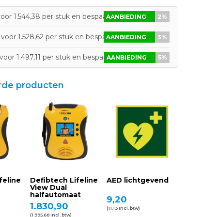
oor 1.544,38 per stuk en bespaar 2%
AANBIEDING
2%
voor 1.528,62 per stuk en bespaar 3%
AANBIEDING
3%
voor 1.497,11 per stuk en bespaar 5%
AANBIEDING
5%
rde producten
feline
Defibtech Lifeline
AED lichtgevend
View Dual
halfautomaat
-
9,20
1.830,90
(11,13 Incl. btw)
(1.995,68 Incl. btw)