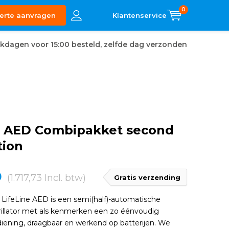
0
erte aanvragen
kdagen voor 15:00 besteld, zelfde dag verzonden
ne AED Combipakket second
tion
0
(1.717,73 Incl. btw)
Gratis verzending
LifeLine AED is een semi(half)-automatische
rillator met als kenmerken een zo éénvoudig
iening, draagbaar en werkend op batterijen. We