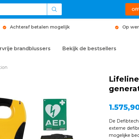
Off
Achteraf betalen mogelijk
Op wer
rvrije brandblussers
Bekijk de bestsellers
tion
Lifeli
genera
1.575,9
De Defibtech 
externe defib
mogelijke bed