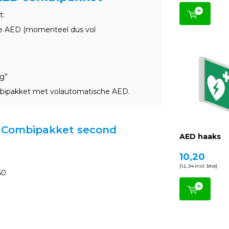
t:
he AED (momenteel dus vol
g”
mbipakket met volautomatische AED.
ED Combipakket second
AED haaks
10,20
(12,34 Incl. btw)
60