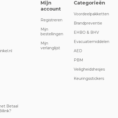
Mijn
Categorieën
account
Voordeelpakketten
Registreren
Brandpreventie
Mijn
EHBO & BHV
bestellingen
Evacuatiemiddelen
Mijn
verlanglijst
nkel.nl
AED
PBM
Veiligheidshesjes
Keuringsstickers
met Betaal
illink?