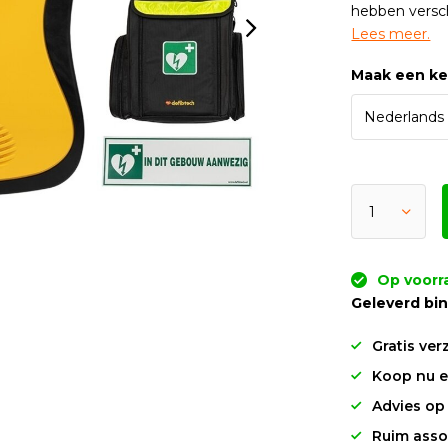
hebben versch
Lees meer.
Maak een k
Op voorra
Geleverd bi
Gratis ver
Koop nu en
Advies op
Ruim asso