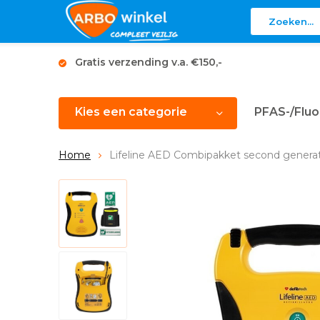
Gratis verzending v.a. €150,-
Kies een categorie
PFAS-/Fluo
Home
Lifeline AED Combipakket second genera