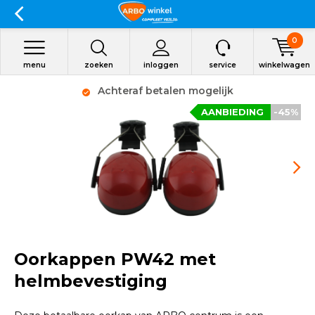
0
menu
zoeken
inloggen
service
winkelwagen
Achteraf betalen mogelijk
AANBIEDING
-45%
Oorkappen PW42 met
helmbevestiging