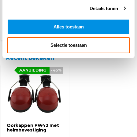
PSP
werkhandschoenen
Details tonen
3,10
Alles toestaan
(3,75 Incl. btw)
Selectie toestaan
Recent bekeken
AANBIEDING
-45%
Oorkappen PW42 met
helmbevestiging