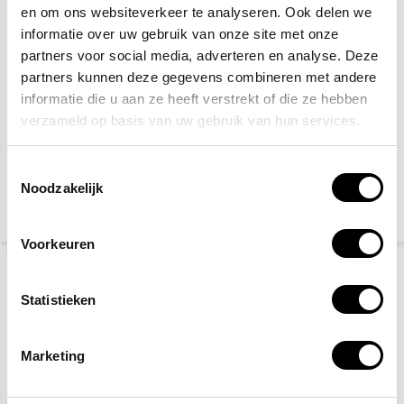
en om ons websiteverkeer te analyseren. Ook delen we
informatie over uw gebruik van onze site met onze
partners voor social media, adverteren en analyse. Deze
partners kunnen deze gegevens combineren met andere
informatie die u aan ze heeft verstrekt of die ze hebben
verzameld op basis van uw gebruik van hun services.
Veiligheidsschoenen S3
Gele hesjes 25-pack
Toestemmingsselectie
Noodzakelijk
27,50
89,95
115,-
(33,28 Incl. btw)
(108,84 Incl. btw)
Voorkeuren
Statistieken
Marketing