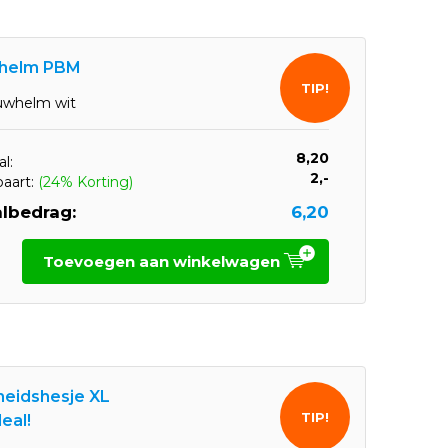
helm PBM
TIP!
whelm wit
8,20
l:
2,-
paart:
(24% Korting)
lbedrag:
6,20
Toevoegen aan winkelwagen
gheidshesje XL
TIP!
eal!