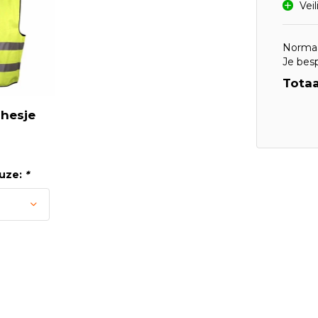
Vei
Normaa
Je bes
Totaa
shesje
uze:
*