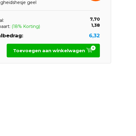
ligheidshesje geel
7,70
l:
1,38
paart:
(18% Korting)
lbedrag:
6,32
Toevoegen aan winkelwagen