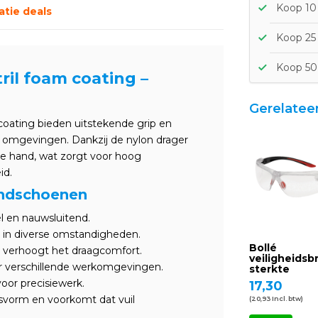
Koop 10 
tie deals
Koop 25 
Koop 50 
il foam coating –
Gerelatee
oating bieden uitstekende grip en
tige omgevingen. Dankzij de nylon drager
 de hand, wat zorgt voor hoog
id.
andschoenen
el en nauwsluitend.
p in diverse omstandigheden.
Bollé
verhoogt het draagcomfort.
veiligheidsbr
r verschillende werkomgevingen.
sterkte
voor precisiewerk.
17,30
svorm en voorkomt dat vuil
(20,93 Incl. btw)