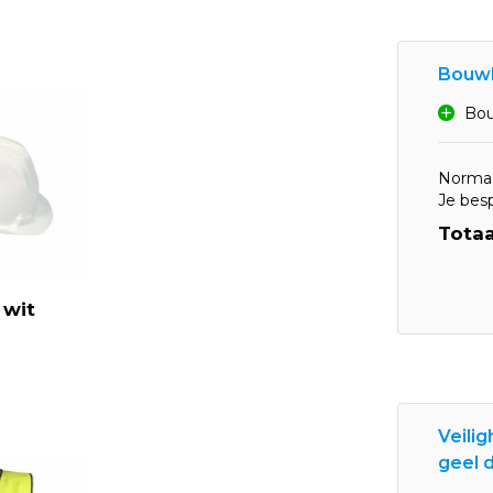
Bouw
Bou
Normaa
Je bes
Totaa
wit
Veili
geel d