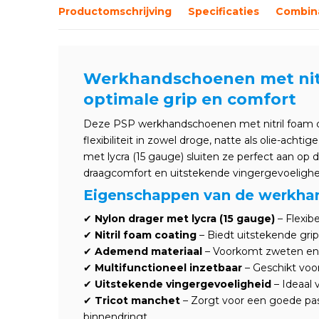
Productomschrijving
Specificaties
Combina
Werkhandschoenen met nitr
optimale grip en comfort
Deze PSP werkhandschoenen met nitril foam c
flexibiliteit in zowel droge, natte als olie-ach
met lycra (15 gauge) sluiten ze perfect aan op
draagcomfort en uitstekende vingergevoelighe
Eigenschappen van de werkh
✔
Nylon drager met lycra (15 gauge)
– Flexib
✔
Nitril foam coating
– Biedt uitstekende gri
✔
Ademend materiaal
– Voorkomt zweten en 
✔
Multifunctioneel inzetbaar
– Geschikt voo
✔
Uitstekende vingergevoeligheid
– Ideaal 
✔
Tricot manchet
– Zorgt voor een goede pa
binnendringt.