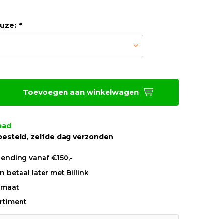
euze:
*
Toevoegen aan winkelwagen
aad
besteld, zelfde dag verzonden
zending vanaf €150,-
 betaal later met Billink
 maat
rtiment