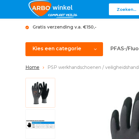
Gratis verzending v.a. €150,-
Kies een categorie
PFAS-/Fluo
Home
PSP werkhandschoenen / veiligheidshan