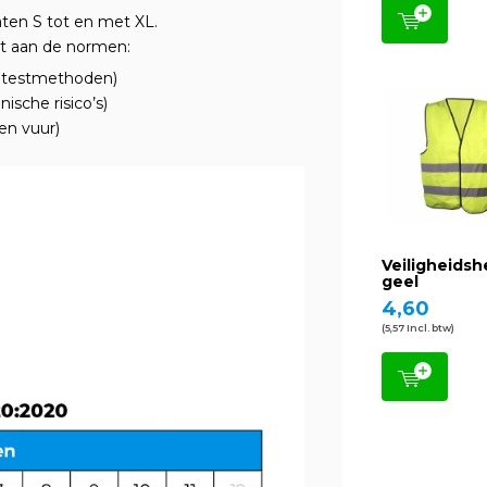
ten S tot en met XL.
t aan de normen:
 testmethoden)
sche risico’s)
en vuur)
Veiligheidsh
geel
4,60
(5,57 Incl. btw)