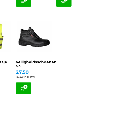
esje
Veiligheidsschoenen
S3
27,50
(33,28 Incl. btw)