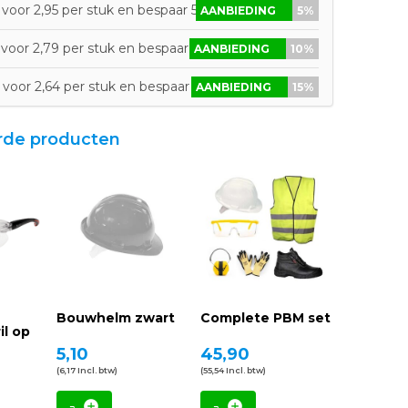
voor 2,95 per stuk en bespaar 5%
AANBIEDING
5%
voor 2,79 per stuk en bespaar 10%
AANBIEDING
10%
voor 2,64 per stuk en bespaar 15%
AANBIEDING
15%
rde producten
Bouwhelm zwart
Complete PBM set
il op
5,10
45,90
(6,17 Incl. btw)
(55,54 Incl. btw)