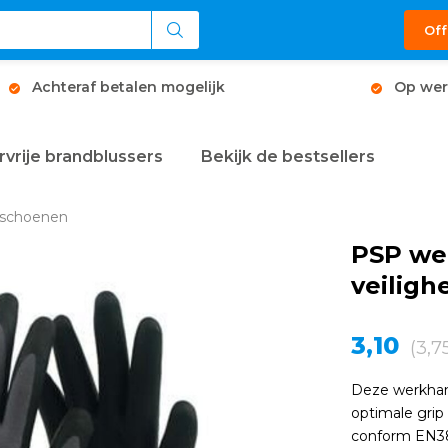
Off
Achteraf betalen mogelijk
Op wer
rvrije brandblussers
Bekijk de bestsellers
dschoenen
PSP we
veilig
3,10
(3,7
Deze werkhan
optimale gri
conform EN388